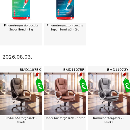
Pillanatragasztó Loctite
Pillanatragasztó - Loctite
Super Bond - 3 g
Super Bond gél - 2 g
2026.08.03.
BMD1107BK
BMD1107BR
BMD1107GY
Irodai bőr forgószék -
Irodai bőr forgószék - barna
Irodai bőr forgószék -
fekete
szürke