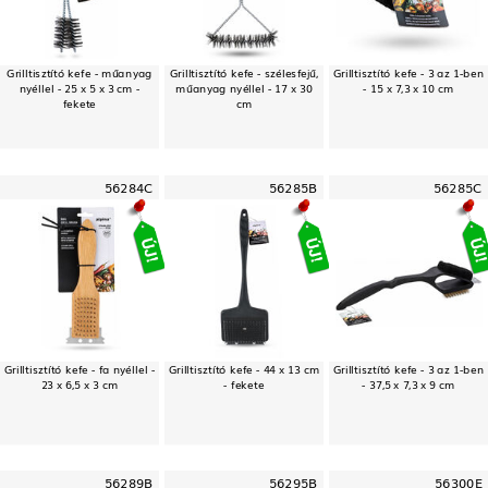
Grilltisztító kefe - műanyag
Grilltisztító kefe - szélesfejű,
Grilltisztító kefe - 3 az 1-ben
nyéllel - 25 x 5 x 3 cm -
műanyag nyéllel - 17 x 30
- 15 x 7,3 x 10 cm
fekete
cm
56284C
56285B
56285C
Grilltisztító kefe - fa nyéllel -
Grilltisztító kefe - 44 x 13 cm
Grilltisztító kefe - 3 az 1-ben
23 x 6,5 x 3 cm
- fekete
- 37,5 x 7,3 x 9 cm
56289B
56295B
56300E