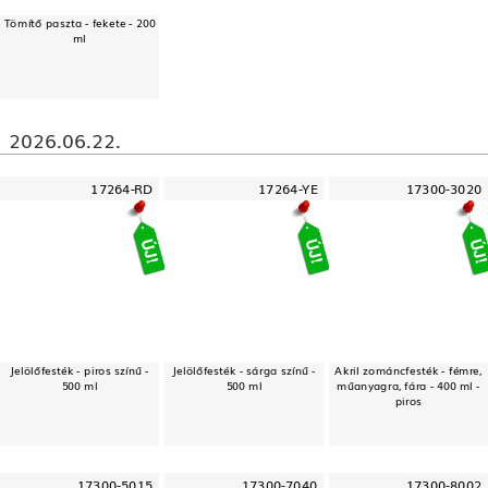
Tömítő paszta - fekete - 200
ml
2026.06.22.
17264-RD
17264-YE
17300-3020
Jelölőfesték - piros színű -
Jelölőfesték - sárga színű -
Akril zománcfesték - fémre,
500 ml
500 ml
műanyagra, fára - 400 ml -
piros
17300-5015
17300-7040
17300-8002