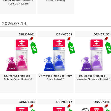
47,5 x 20 x 1,5 cm
2026.07.14.
DRM07061
DRM07062
DRM07152
Dr. Marcus Fresh Bag -
Dr. Marcus Fresh Bag - New
Dr. Marcus Fresh Bag -
Bubble Gum - Illatosító
Car - Illatosító
Lavender Flowers - Illatosító
DRM07153
DRM07316
DRM07346