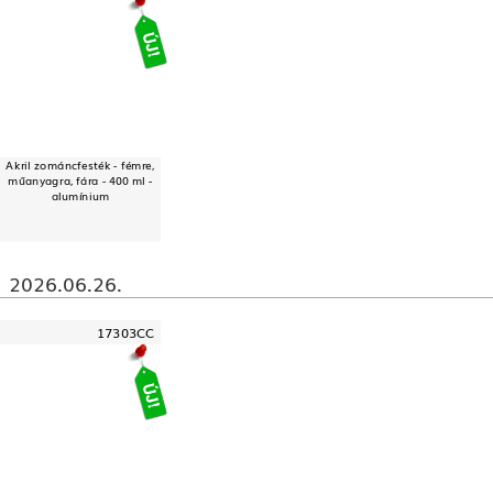
Akril zománcfesték - fémre,
műanyagra, fára - 400 ml -
alumínium
2026.06.26.
17303CC