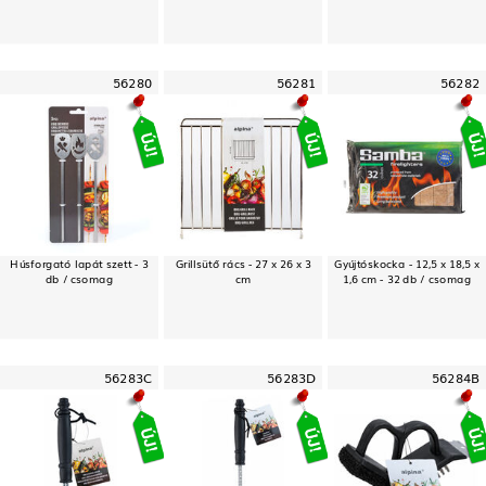
56280
56281
56282
Húsforgató lapát szett - 3
Grillsütő rács - 27 x 26 x 3
Gyújtóskocka - 12,5 x 18,5 x
db / csomag
cm
1,6 cm - 32 db / csomag
56283C
56283D
56284B