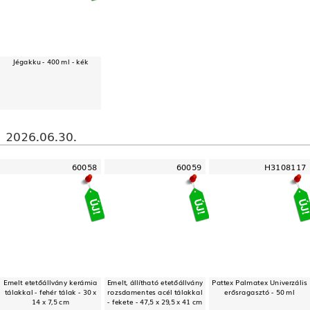
Jégakku - 400 ml - kék
2026.06.30.
60058
60059
H3108117
Emelt etetőállvány kerámia
Emelt, állítható etetőállvány
Pattex Palmatex Univerzális
tálakkal - fehér tálak - 30 x
rozsdamentes acél tálakkal
erősragasztó - 50 ml
14 x 7,5 cm
- fekete - 47,5 x 29,5 x 41 cm