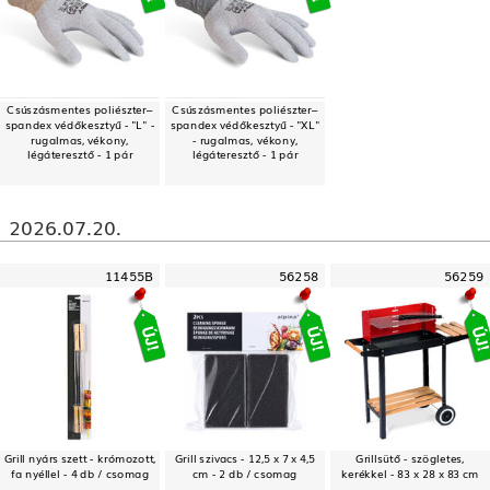
Csúszásmentes poliészter–
Csúszásmentes poliészter–
spandex védőkesztyű - "L" -
spandex védőkesztyű - "XL"
rugalmas, vékony,
- rugalmas, vékony,
légáteresztő - 1 pár
légáteresztő - 1 pár
2026.07.20.
11455B
56258
56259
Grill nyárs szett - krómozott,
Grill szivacs - 12,5 x 7 x 4,5
Grillsütő - szögletes,
fa nyéllel - 4 db / csomag
cm - 2 db / csomag
kerékkel - 83 x 28 x 83 cm