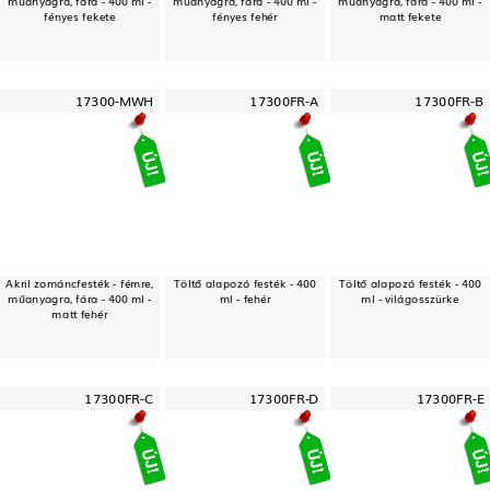
műanyagra, fára - 400 ml -
műanyagra, fára - 400 ml -
műanyagra, fára - 400 ml -
fényes fekete
fényes fehér
matt fekete
17300-MWH
17300FR-A
17300FR-B
Akril zománcfesték - fémre,
Töltő alapozó festék - 400
Töltő alapozó festék - 400
műanyagra, fára - 400 ml -
ml - fehér
ml - világosszürke
matt fehér
17300FR-C
17300FR-D
17300FR-E