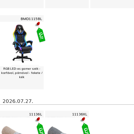
BMD1115BL
RGB LED-es gamer szék -
karfával, párnával - fekete /
kék
2026.07.27.
11136L
11136XL