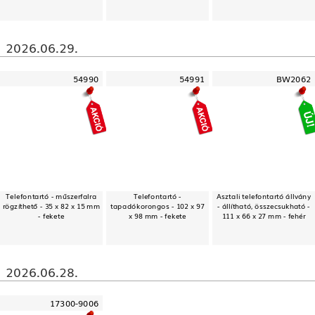
2026.06.29.
54990
54991
BW2062
Telefontartó - műszerfalra
Telefontartó -
Asztali telefontartó állvány
rögzíthető - 35 x 82 x 15 mm
tapadókorongos - 102 x 97
- állítható, összecsukható -
- fekete
x 98 mm - fekete
111 x 66 x 27 mm - fehér
2026.06.28.
17300-9006