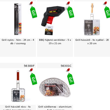
Grill nyárs - fém - 24 cm - 4
BBQ fújtató ventilátor - 5 x
Grill hússütő - fa nyéllel - 20
db / csomag
19 x 21 cm
x 20 cm
56300F
56301C
Grill hússütő rács - fa
Grill sütőlemez - alumínium
nyéllel, tapadásmentes -
- 5 db / csomag