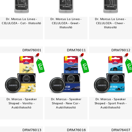
Dr. Marcus La Linea -
Dr. Marcus La Linea -
Dr. Marcus La Linea -
CELULOZA - Cat - Illatosító
CELULOZA - Greet -
CELULOZA - Cheer -
Illatosító
Illatosító
DRM76001
DRM76011
DRM76012
Dr. Marcus - Speaker
Dr. Marcus - Speaker
Dr. Marcus - Speaker
Shaped - Vanilla -
Shaped - New Car -
Shaped - Sport Fresh -
Autóillatosító
Autóillatosító
Autóillatosító
DRM76013
DRM76016
DRM76407