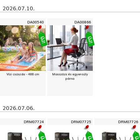
2026.07.10.
DA00540
DA00866
Vízi csúszda - 488 cm
Masszázs és egyensúly
párna
2026.07.06.
DRM07724
DRM07725
DRM07726