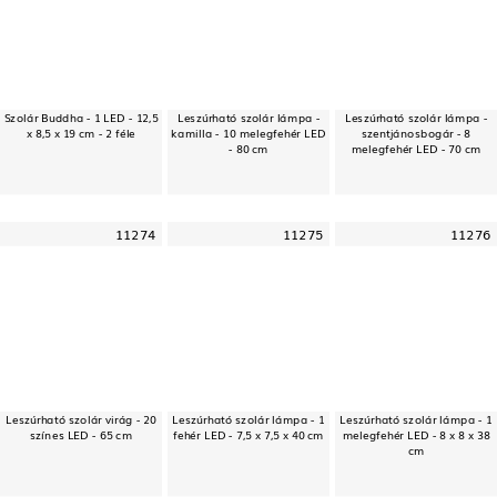
Szolár Buddha - 1 LED - 12,5
Leszúrható szolár lámpa -
Leszúrható szolár lámpa -
x 8,5 x 19 cm - 2 féle
kamilla - 10 melegfehér LED
szentjánosbogár - 8
- 80 cm
melegfehér LED - 70 cm
11274
11275
11276
Leszúrható szolár virág - 20
Leszúrható szolár lámpa - 1
Leszúrható szolár lámpa - 1
színes LED - 65 cm
fehér LED - 7,5 x 7,5 x 40 cm
melegfehér LED - 8 x 8 x 38
cm