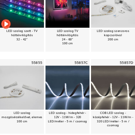
LED szalag szett - TV
LED szalag TV
LED szalag szenzoros
háttérvilágítás
háttérvilágítás
kapcsolóval
32 - 42"
24 - 60"
200 cm
100 cm
55855
55857C
55857D
LED szalag
LED szalag - hidegfehér -
COB LED szalag -
mozgásérzékelővel, elemes
12V - 11W/m - 320
középfehér - 12V - 11W/m -
100 cm
LED/méter - 5 m / csomag
320 LED/méter - 5 m /
csomag