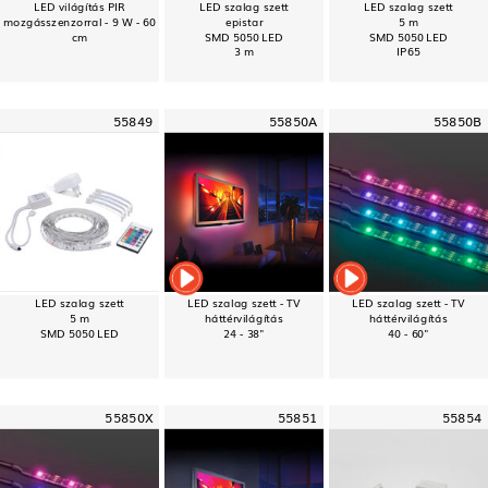
LED világítás PIR
LED szalag szett
LED szalag szett
mozgásszenzorral - 9 W - 60
epistar
5 m
cm
SMD 5050 LED
SMD 5050 LED
3 m
IP65
55849
55850A
55850B
LED szalag szett
LED szalag szett - TV
LED szalag szett - TV
5 m
háttérvilágítás
háttérvilágítás
SMD 5050 LED
24 - 38"
40 - 60"
55850X
55851
55854