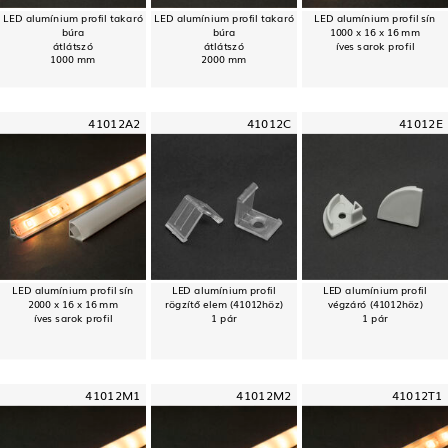
LED alumínium profil takaró
LED alumínium profil takaró
LED alumínium profil sín
búra
búra
1000 x 16 x 16 mm
átlátszó
átlátszó
íves sarok profil
1000 mm
2000 mm
41012A2
41012C
41012E
LED alumínium profil sín
LED alumínium profil
LED alumínium profil
2000 x 16 x 16 mm
rögzítő elem (41012höz)
végzáró (41012höz)
íves sarok profil
1 pár
1 pár
41012M1
41012M2
41012T1