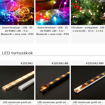
Smart fényfüzér - USB - 50
Smart fényfüzér - USB - 33
Fényfüzér - melegfehér - 100
db RGBIC LED - 5 m -
db RGBIC LED - 5 m -
x microLED - 10 m - 2 x AA
Bluetooth + zene mód - IP65
Bluetooth + zene mód - IP65
LED tartozékok
41010A1
41010A1-BK
41010A1-WH
LED alumínium profil sín
LED aluminium profil sín -
LED aluminium profil sín -