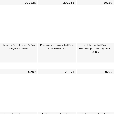
20252S
20253S
20257
Phenom éjszakai jelzőfény,
Phenom éjszakai jelzőfény,
Éjjeli hangulatfény -
fényérzékelővel
fényérzékelővel
Holdlámpa - Melegfehér -
USB-s
20269
20271
20272
Nyomógombos lámpa
LED-es, forgathatófejes
LED-es forgathatófejes