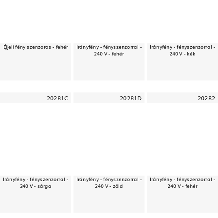
Éjjeli fény szenzoros - fehér
Irányfény - fényszenzorral -
Irányfény - fényszenzorral -
240 V - fehér
240 V - kék
20281C
20281D
20282
Irányfény - fényszenzorral -
Irányfény - fényszenzorral -
Irányfény - fényszenzorral -
240 V - sárga
240 V - zöld
240 V - fehér