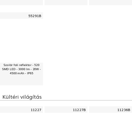
55291B
Szolár fali reflektor - 520
SMD LED - 3000 lm - 20W -
4500 mAh - IP65
Kültéri világítás
11227
11227B
11236B