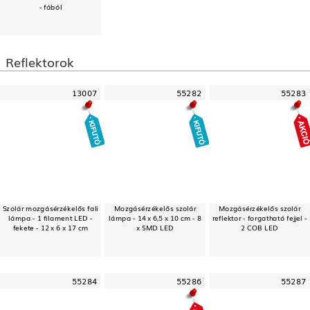
- fából
Reflektorok
13007
55282
55283
Szolár mozgásérzékelős fali
Mozgásérzékelős szolár
Mozgásérzékelős szolár
lámpa - 1 filament LED -
lámpa - 14 x 6,5 x 10 cm - 8
reflektor - forgatható fejjel -
fekete - 12 x 6 x 17 cm
x SMD LED
2 COB LED
55284
55286
55287