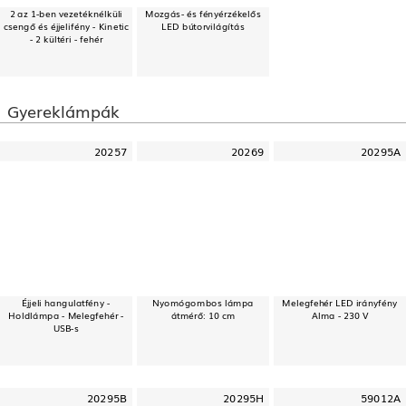
2 az 1-ben vezetéknélküli
Mozgás- és fényérzékelős
csengő és éjjelifény - Kinetic
LED bútorvilágítás
- 2 kültéri - fehér
Gyereklámpák
20257
20269
20295A
Éjjeli hangulatfény -
Nyomógombos lámpa
Melegfehér LED irányfény
Holdlámpa - Melegfehér -
átmérő: 10 cm
Alma - 230 V
USB-s
20295B
20295H
59012A