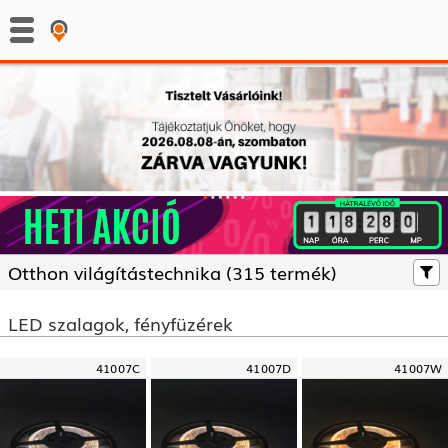
:
:
Otthon világítástechnika (
315 termék)
LED szalagok, fényfüzérek
41007C
41007D
41007W