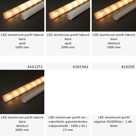
LED alumínium profil takaró
LED alumínium profil takaró
LED alumínium profil takaró
búra
búra
búra
opál
opál
átlátszó
1000 mm
2000 mm
1000 mm
41012T2
41025A1
41025E
LED alumínium profil takaró
LED aluminium profil sín -
LED aluminium profil
búra
vakolható, gipszkartonba
végzáró (41025höz) - 2 db -
átlátszó
süllyeszthető - 1000 x 61 x
fehér
2000 mm
13 mm