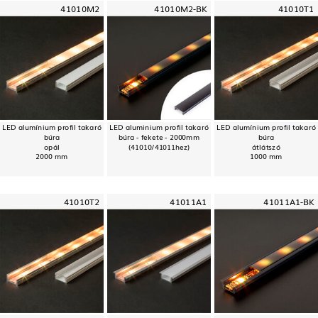
41010M2
41010M2-BK
41010T1
LED alumínium profil takaró
LED aluminium profil takaró
LED alumínium profil takaró
búra
búra - fekete - 2000mm
búra
opál
(41010/41011hez)
átlátszó
2000 mm
1000 mm
41010T2
41011A1
41011A1-BK