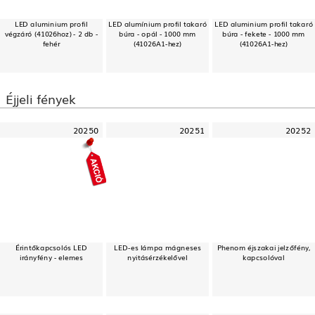
LED aluminium profil
LED alumínium profil takaró
LED aluminium profil takaró
végzáró (41026hoz) - 2 db -
búra - opál - 1000 mm
búra - fekete - 1000 mm
fehér
(41026A1-hez)
(41026A1-hez)
Éjjeli fények
20250
20251
20252
Érintőkapcsolós LED
LED-es lámpa mágneses
Phenom éjszakai jelzőfény,
irányfény - elemes
nyitásérzékelővel
kapcsolóval