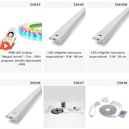
55843
55845
55845B
RGB LED szalag -
LED világítás szenzoros
LED világítás szenzoros
"MagicControl" - 5 m - 100+
kapcsolóval - 9 W - 60 cm
kapcsolóval - 5 W - 30 cm
program, érintős távirányító
- IP65
55846
55847
55848