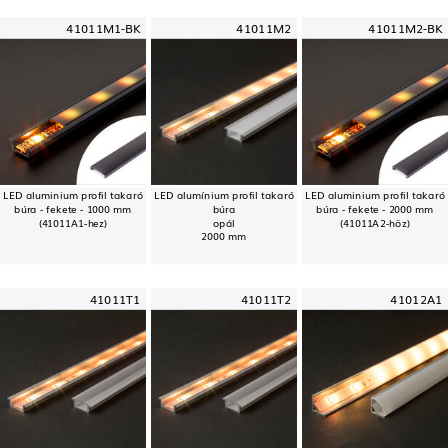
41011M1-BK
41011M2
41011M2-BK
LED aluminium profil takaró
LED alumínium profil takaró
LED aluminium profil takaró
búra - fekete - 1000 mm
búra
búra - fekete - 2000 mm
(41011A1-hez)
opál
(41011A2-höz)
2000 mm
41011T1
41011T2
41012A1