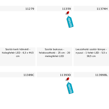
11279
11359
11374H
Szolár kerti hőmérő -
Szolár bukszus -
Leszúrható szolár lámpa -
hidegfehér LED - 6,3 x 44,5
felakasztható - 25 cm - 20
nyuszi - 1 fehér LED - 5,5 x
cm
melegfehér LED
38,5 cm
11389C
11393D
11399BL