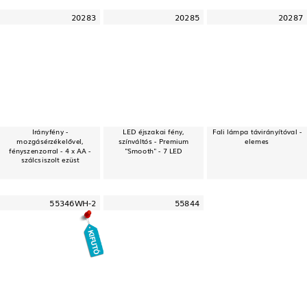
20283
20285
20287
Irányfény -
LED éjszakai fény,
Fali lámpa távirányítóval -
mozgásérzékelővel,
színváltós - Premium
elemes
fényszenzorral - 4 x AA -
"Smooth" - 7 LED
szálcsiszolt ezüst
55346WH-2
55844