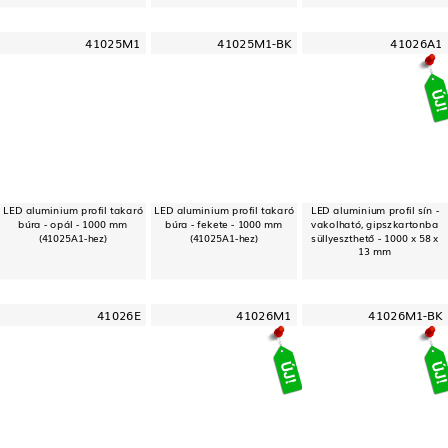
41025M1
41025M1-BK
41026A1
LED aluminium profil takaró
LED aluminium profil takaró
LED aluminium profil sín -
búra - opál - 1000 mm
búra - fekete - 1000 mm
vakolható, gipszkartonba
(41025A1-hez)
(41025A1-hez)
süllyeszthető - 1000 x 58 x
13 mm
41026E
41026M1
41026M1-BK