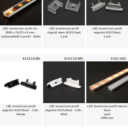
LED aluminium profil sín -
LED alumínium profil
LED alumínium profil
2000 x 23(17) x 8 mm -
rögzítő elem (41011hez)
végzáró (41011hez)
süllyeszthető U profil - fehér
1 pár
1 pár
41011E-BK
41011E-WH
41011M1
LED aluminium profil
LED aluminium profil
LED alumínium profil takaró
végzáró (41011hez) - 2 db -
végzáró (41011hez) - 2 db -
búra
fekete
fehér
opál
1000 mm