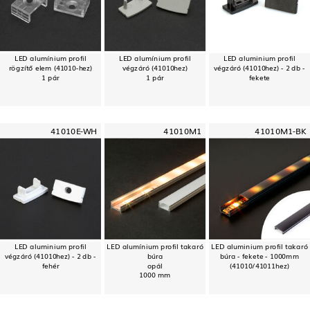
LED alumínium profil
LED alumínium profil
LED aluminium profil
rögzítő elem (41010-hez)
végzáró (41010hez)
végzáró (41010hez) - 2 db -
1 pár
1 pár
fekete
41010E-WH
41010M1
41010M1-BK
LED aluminium profil
LED alumínium profil takaró
LED aluminium profil takaró
végzáró (41010hez) - 2 db -
búra
búra - fekete - 1000mm
fehér
opál
(41010/41011hez)
1000 mm