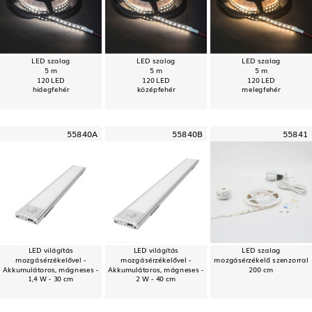
LED szalag
LED szalag
LED szalag
5 m
5 m
5 m
120 LED
120 LED
120 LED
hidegfehér
középfehér
melegfehér
55840A
55840B
55841
LED világítás
LED világítás
LED szalag
mozgásérzékelővel -
mozgásérzékelővel -
mozgásérzékelő szenzorral
Akkumulátoros, mágneses -
Akkumulátoros, mágneses -
200 cm
1,4 W - 30 cm
2 W - 40 cm