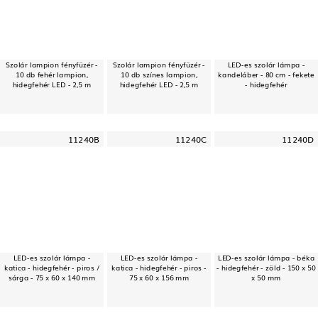
Szolár lampion fényfüzér -
Szolár lampion fényfüzér -
LED-es szolár lámpa -
10 db fehér lampion,
10 db színes lampion,
kandeláber - 80 cm - fekete
hidegfehér LED - 2,5 m
hidegfehér LED - 2,5 m
- hidegfehér
11240B
11240C
11240D
LED-es szolár lámpa -
LED-es szolár lámpa -
LED-es szolár lámpa - béka
katica - hidegfehér - piros /
katica - hidegfehér - piros -
- hidegfehér - zöld - 150 x 50
sárga - 75 x 60 x 140 mm
75 x 60 x 156 mm
x 50 mm