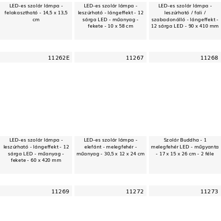
LED-es szolár lámpa -
LED-es szolár lámpa -
LED-es szolár lámpa -
felakasztható - 14,5 x 13,5
leszúrható - lángeffekt - 12
leszúrható / fali /
cm
sárga LED - műanyag -
szabadonálló - lángeffekt -
fekete - 10 x 58 cm
12 sárga LED - 90 x 410 mm
11262E
11267
11268
LED-es szolár lámpa -
LED-es szolár lámpa -
Szolár Buddha - 1
leszúrható - lángeffekt - 12
elefánt - melegfehér -
melegfehér LED - műgyanta
sárga LED - műanyag -
műanyag - 30,5 x 12 x 24 cm
- 17 x 15 x 26 cm - 2 féle
fekete - 60 x 420 mm
11269
11272
11273