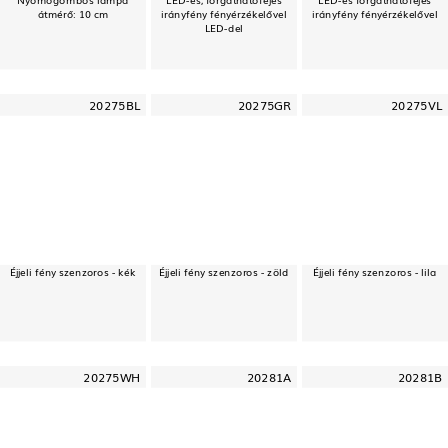
átmérő: 10 cm
irányfény fényérzékelővel
irányfény fényérzékelővel
LED-del
20275BL
20275GR
20275VL
Éjjeli fény szenzoros - kék
Éjjeli fény szenzoros - zöld
Éjjeli fény szenzoros - lila
20275WH
20281A
20281B