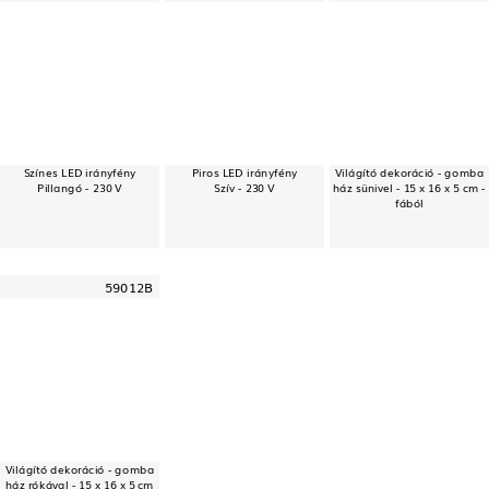
Színes LED irányfény
Piros LED irányfény
Világító dekoráció - gomba
Pillangó - 230 V
Szív - 230 V
ház sünivel - 15 x 16 x 5 cm -
fából
59012B
Világító dekoráció - gomba
ház rókával - 15 x 16 x 5 cm