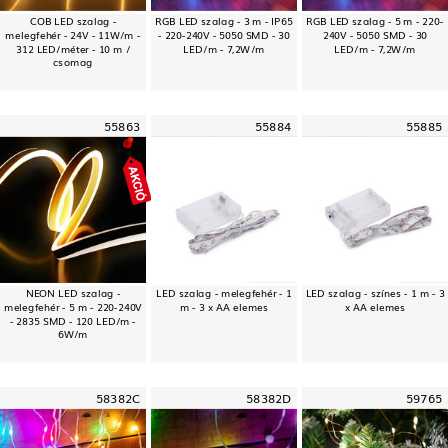
COB LED szalag -
RGB LED szalag - 3 m - IP65
RGB LED szalag - 5 m - 220-
melegfehér - 24V - 11W/m -
- 220-240V - 5050 SMD - 30
240V - 5050 SMD - 30
312 LED/méter - 10 m /
LED/m - 7,2W/m
LED/m - 7,2W/m
csomag
55863
55884
55885
NEON LED szalag -
LED szalag - melegfehér - 1
LED szalag - színes - 1 m - 3
melegfehér - 5 m - 220-240V
m - 3 x AA elemes
x AA elemes
- 2835 SMD - 120 LED/m -
6W/m
58382C
58382D
59765