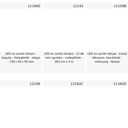
11240E
11243
11255B
LED-es szolár lámpa -
LED-es szolár lámpa - 12 db
LED-es szolár lámpa - kutya
bagoly - hidegfehér - sárga
mini gomba - melegfehér -
lábnyom, leszúrható -
- 150 x 50 x 50 mm
28,5 cm x 4 m
műanyag - fekete
11256
11262C
11262D