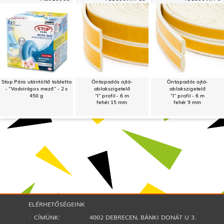
Stop Pára utántöltő tabletta
Öntapadós ajtó-
Öntapadós ajtó-
- "Vadvirágos mező" - 2 x
ablakszigetelő
ablakszigetelő
450 g
"I" profil - 6 m
"I" profil - 6 m
fehér 15 mm
fehér 9 mm
ELÉRHETŐSÉGEINK
· CÍMÜNK:
4002 DEBRECEN, BÁNKI DONÁT U 3.