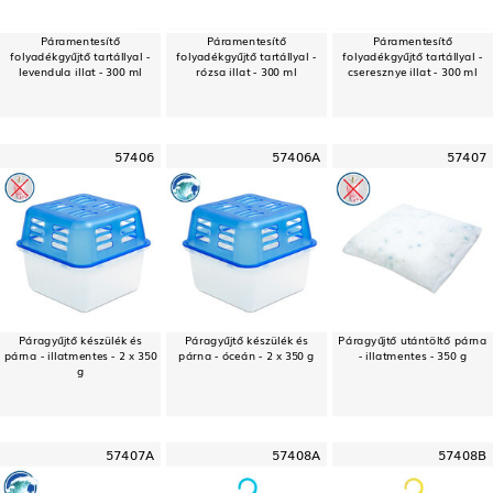
Páramentesítő
Páramentesítő
Páramentesítő
folyadékgyűjtő tartállyal -
folyadékgyűjtő tartállyal -
folyadékgyűjtő tartállyal -
levendula illat - 300 ml
rózsa illat - 300 ml
cseresznye illat - 300 ml
57406
57406A
57407
Páragyűjtő készülék és
Páragyűjtő készülék és
Páragyűjtő utántöltő párna
párna - illatmentes - 2 x 350
párna - óceán - 2 x 350 g
- illatmentes - 350 g
g
57407A
57408A
57408B