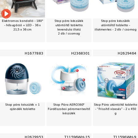
Elektromos kandalló - 180°
Stop pára készülék
Stop pára készülék
- hősugárzó + LED - 36 x
utántöltő tabletta
utántöltő tabletta -
21,5 x 36 cm
levendula illatú
illatmentes - 2 db / csomag
2 db / csomag
H1677883
H2368301
H2629464
Stop pára készülék + 1
Stop Pára AERO360°
Stop Pára utántöltő tabletta
ajándék tabletta
Fürdőszobai páramentesítő
- "Frissítő vízesés" - 2 x 450
készülék
g
H2629953
T11596WH-15
T11596WH-9