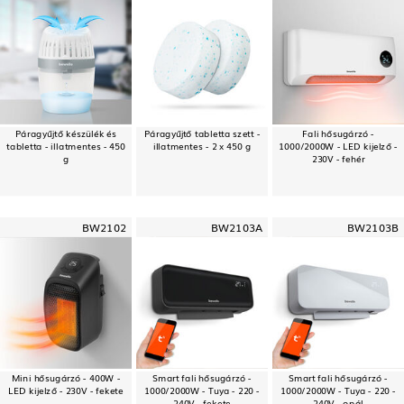
Páragyűjtő készülék és
Páragyűjtő tabletta szett -
Fali hősugárzó -
tabletta - illatmentes - 450
illatmentes - 2 x 450 g
1000/2000W - LED kijelző -
g
230V - fehér
BW2102
BW2103A
BW2103B
Mini hősugárzó - 400W -
Smart fali hősugárzó -
Smart fali hősugárzó -
LED kijelző - 230V - fekete
1000/2000W - Tuya - 220 -
1000/2000W - Tuya - 220 -
240V - fekete
240V - opál