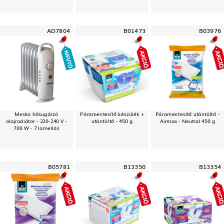
AD7804
B01473
B03976
Mesko hősugárzó
Páramentesítő készülék +
Páramentesítő utántöltő -
olajradiátor - 220-240 V -
utántöltő - 450 g
Airmax - Neutral 450 g
700 W - 7 lamellás
B05781
B13350
B13354