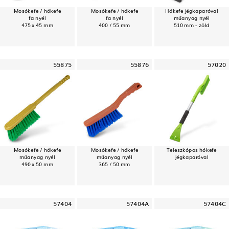
Mosókefe / hókefe
Mosókefe / hókefe
Hókefe jégkaparóval
fa nyél
fa nyél
műanyag nyél
475 x 45 mm
400 / 55 mm
510 mm - zöld
55875
55876
57020
Mosókefe / hókefe
Mosókefe / hókefe
Teleszkópos hókefe
műanyag nyél
műanyag nyél
jégkaparóval
490 x 50 mm
365 / 50 mm
57404
57404A
57404C