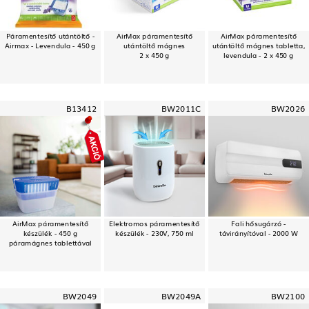
Páramentesítő utántöltő -
AirMax páramentesítő
AirMax páramentesítő
Airmax - Levendula - 450 g
utántöltő mágnes
utántöltő mágnes tabletta,
2 x 450 g
levendula - 2 x 450 g
B13412
BW2011C
BW2026
AirMax páramentesítő
Elektromos páramentesítő
Fali hősugárzó -
készülék - 450 g
készülék - 230V, 750 ml
távirányítóval - 2000 W
páramágnes tablettával
BW2049
BW2049A
BW2100