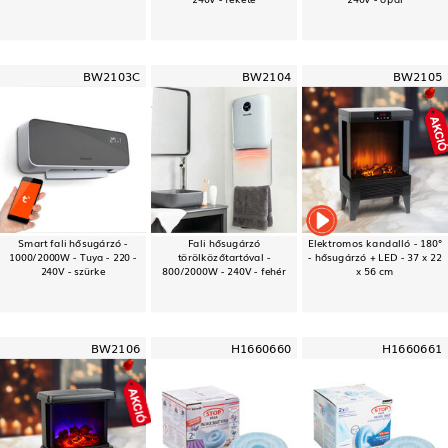
BW2103C
BW2104
BW2105
Smart fali hősugárzó -
Fali hősugárzó
Elektromos kandalló - 180°
1000/2000W - Tuya - 220 -
törölközőtartóval -
- hősugárzó + LED - 37 x 22
240V - szürke
800/2000W - 240V - fehér
x 56 cm
BW2106
H1660660
H1660661