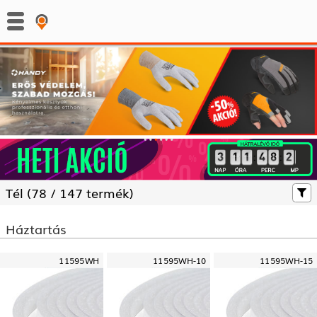
:
:
Tél (
78 /
147 termék)
Háztartás
11595WH
11595WH-10
11595WH-15