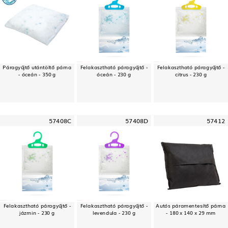
Páragyűjtő utántöltő párna
Felakasztható páragyűjtő -
Felakasztható páragyűjtő -
- óceán - 350 g
óceán - 230 g
citrus - 230 g
57408C
57408D
57412
Felakasztható páragyűjtő -
Felakasztható páragyűjtő -
Autós páramentesítő párna
jázmin - 230 g
levendula - 230 g
- 180 x 140 x 29 mm