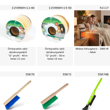
11599WH-12-40
11599WH-15-50
51117
Öntapadós ajtó-
Öntapadós ajtó-
Midea Hősugárzó - 2000 W
ablakszigetelő
ablakszigetelő
- fehér
"D" profil - 40 m
"D" profil - 50 m
fehér 12 mm
fehér 15 mm
55870
55871
55874B