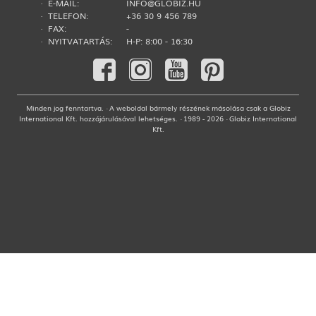
· E-MAIL:
INFO@GLOBIZ.HU
· TELEFON:
+36 30 9 456 789
· FAX:
-
· NYITVATARTÁS:
H-P: 8:00 - 16:30
Minden jog fenntartva. · A weboldal bármely részének másolása csak a Globiz
International Kft. hozzájárulásával lehetséges. · 1989 - 2026 · Globiz International
Kft.