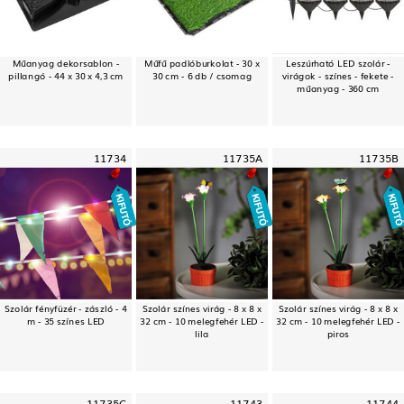
Műanyag dekorsablon -
Műfű padlóburkolat - 30 x
Leszúrható LED szolár -
pillangó - 44 x 30 x 4,3 cm
30 cm - 6 db / csomag
virágok - színes - fekete -
műanyag - 360 cm
11734
11735A
11735B
Szolár fényfüzér - zászló - 4
Szolár színes virág - 8 x 8 x
Szolár színes virág - 8 x 8 x
m - 35 színes LED
32 cm - 10 melegfehér LED -
32 cm - 10 melegfehér LED -
lila
piros
11735C
11743
11744