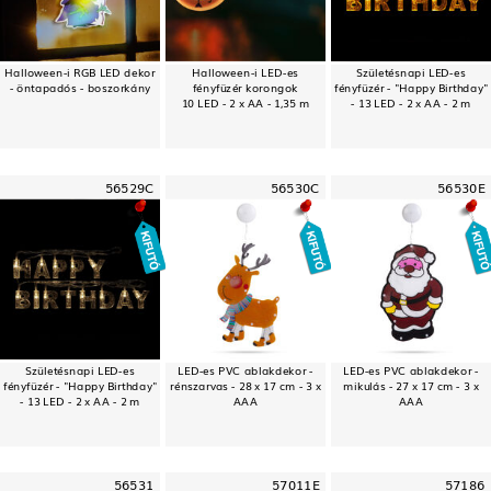
Halloween-i RGB LED dekor
Halloween-i LED-es
Születésnapi LED-es
- öntapadós - boszorkány
fényfüzér korongok
fényfüzér - "Happy Birthday"
10 LED - 2 x AA - 1,35 m
- 13 LED - 2 x AA - 2 m
56529C
56530C
56530E
Születésnapi LED-es
LED-es PVC ablakdekor -
LED-es PVC ablakdekor -
fényfüzér - "Happy Birthday"
rénszarvas - 28 x 17 cm - 3 x
mikulás - 27 x 17 cm - 3 x
- 13 LED - 2 x AA - 2 m
AAA
AAA
56531
57011E
57186