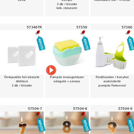
2 db / bliszter
kék, rózsaszín
57346TR
57359
57360
Öntapadós fali akasztó
Pumpás mosogatószer
Fürdőszobai / konyhai
átlátszó
adagoló + szivacs
eszköztartó
2 db / bliszter
pumpás flakonnal
57504-7
57504-8
57504-9