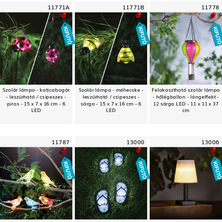
11771A
11771B
11778
Szolár lámpa - katicabogár
Szolár lámpa - méhecske -
Felakasztható szolár lámpa
- leszúrható / csipeszes -
leszúrható / csipeszes -
- hőlégballon - lángeffekt -
piros - 15 x 7 x 16 cm - 6
sárga - 15 x 7 x 16 cm - 6
12 sárga LED - 11 x 11 x 37
LED
LED
cm
11787
13000
13006