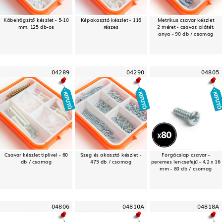
Kábelrögzítő készlet - 5-10
Képakasztó készlet - 116
Metrikus csavar készlet
mm, 125 db-os
részes
2 méret - csavar, alátét,
anya - 90 db / csomag
04289
04290
04805
Csavar készlet tiplivel - 60
Szeg és akasztó készlet -
Forgácslap csavar -
db / csomag
475 db / csomag
peremes lencsefejű - 4,2 x 16
mm - 80 db / csomag
04806
04810A
04818A