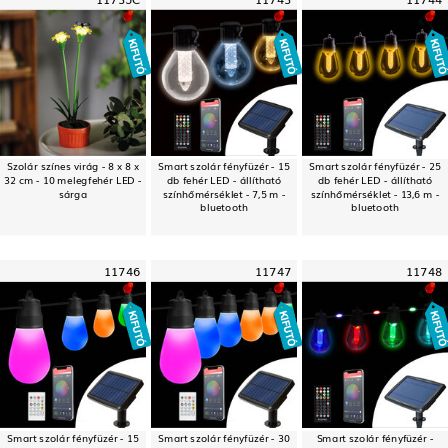
Szolár színes virág - 8 x 8 x
Smart szolár fényfüzér - 15
Smart szolár fényfüzér - 25
32 cm - 10 melegfehér LED -
db fehér LED - állítható
db fehér LED - állítható
sárga
színhőmérséklet - 7,5 m -
színhőmérséklet - 13,6 m -
bluetooth
bluetooth
11746
11747
11748
Smart szolár fényfüzér - 15
Smart szolár fényfüzér - 30
Smart szolár fényfüzér -