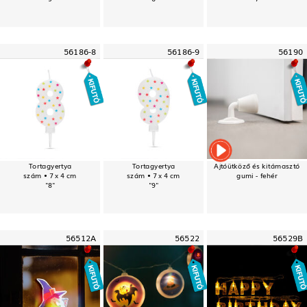
56186-8
56186-9
56190
Tortagyertya
Tortagyertya
Ajtóütköző és kitámasztó
szám • 7 x 4 cm
szám • 7 x 4 cm
gumi - fehér
"8"
"9"
56512A
56522
56529B