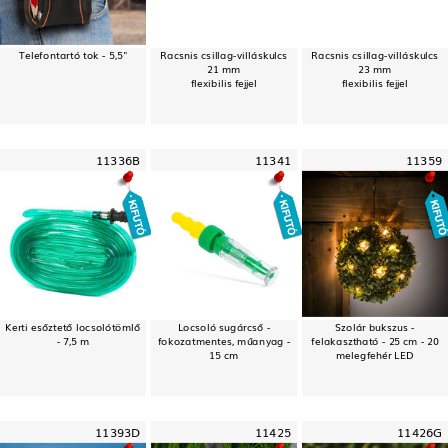
Telefontartó tok - 5,5"
Racsnis csillag-villáskulcs
Racsnis csillag-villáskulcs
21 mm
23 mm
flexibilis fejjel
flexibilis fejjel
11336B
11341
11359
Kerti esőztető locsolótömlő
Locsoló sugárcső -
Szolár bukszus -
- 7,5 m
fokozatmentes, műanyag -
felakasztható - 25 cm - 20
15 cm
melegfehér LED
11393D
11425
11426G