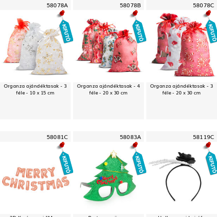
58078A
58078B
58078C
Organza ajándéktasak - 3
Organza ajándéktasak - 4
Organza ajándéktasak - 3
féle - 10 x 15 cm
féle - 20 x 30 cm
féle - 20 x 30 cm
58081C
58083A
58119C
3D Karácsonyi "Merry
Party szemüveg -
Halloween-i hajráf -