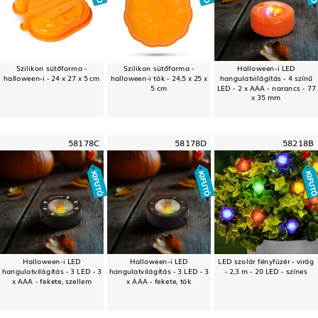
Szilikon sütőforma -
Szilikon sütőforma -
Halloween-i LED
halloween-i - 24 x 27 x 5 cm
halloween-i tök - 24,5 x 25 x
hangulatvilágítás - 4 színű
5 cm
LED - 2 x AAA - narancs - 77
x 35 mm
58178C
58178D
58218B
Halloween-i LED
Halloween-i LED
LED szolár fényfüzér - virág
hangulatvilágítás - 3 LED - 3
hangulatvilágítás - 3 LED - 3
- 2,3 m - 20 LED - színes
x AAA - fekete, szellem
x AAA - fekete, tök