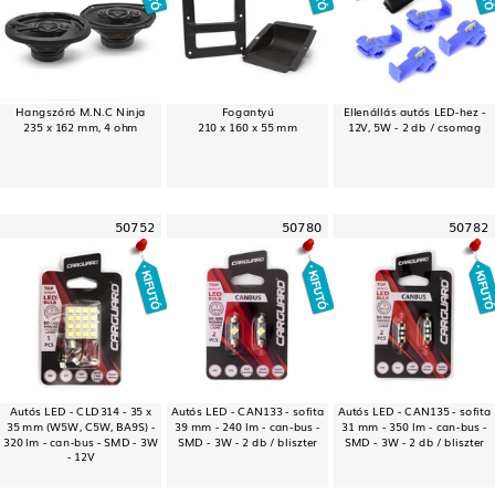
Hangszóró M.N.C Ninja
Fogantyú
Ellenállás autós LED-hez -
235 x 162 mm, 4 ohm
210 x 160 x 55 mm
12V, 5W - 2 db / csomag
50752
50780
50782
Autós LED - CLD314 - 35 x
Autós LED - CAN133 - sofita
Autós LED - CAN135 - sofita
35 mm (W5W, C5W, BA9S) -
39 mm - 240 lm - can-bus -
31 mm - 350 lm - can-bus -
320 lm - can-bus - SMD - 3W
SMD - 3W - 2 db / bliszter
SMD - 3W - 2 db / bliszter
- 12V