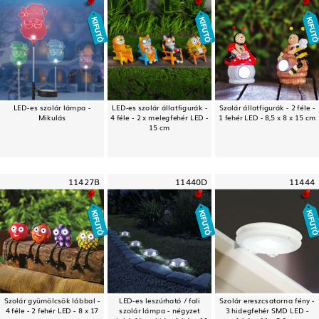
LED-es szolár lámpa -
LED-es szolár állatfigurák -
Szolár állatfigurák - 2 féle -
Mikulás
4 féle - 2 x melegfehér LED -
1 fehér LED - 8,5 x 8 x 15 cm
15 cm
11427B
11440D
11444
Szolár gyümölcsök lábbal -
LED-es leszúrható / fali
Szolár ereszcsatorna fény -
4 féle - 2 fehér LED - 8 x 17
szolár lámpa - négyzet
3 hidegfehér SMD LED -