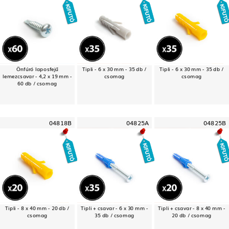
Önfúró laposfejű
Tipli - 6 x 30 mm - 35 db /
Tipli - 6 x 30 mm - 35 db /
lemezcsavar - 4,2 x 19 mm -
csomag
csomag
60 db / csomag
04818B
04825A
04825B
Tipli - 8 x 40 mm - 20 db /
Tipli + csavar - 6 x 30 mm -
Tipli + csavar - 8 x 40 mm -
csomag
35 db / csomag
20 db / csomag