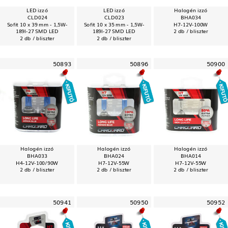
LED izzó
LED izzó
Halogén izzó
CLD024
CLD023
BHA034
Sofit 10 x 39 mm - 1,5W-
Sofit 10 x 35 mm - 1,5W-
H7-12V-100W
189l-27 SMD LED
189l-27 SMD LED
2 db / bliszter
2 db / bliszter
2 db / bliszter
50893
50896
50900
Halogén izzó
Halogén izzó
Halogén izzó
BHA033
BHA024
BHA014
H4-12V-100/90W
H7-12V-55W
H7-12V-55W
2 db / bliszter
2 db / bliszter
2 db / bliszter
50941
50950
50952