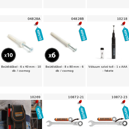
04828A
04828B
10218
Beütődűbel - 6 x 40 mm - 10
Beütődűbel - 8 x 80 mm - 6
Vákuum szívó toll - 1 x AAA
db / csomag
db / csomag
- fekete
10269
10872-21
10872-23