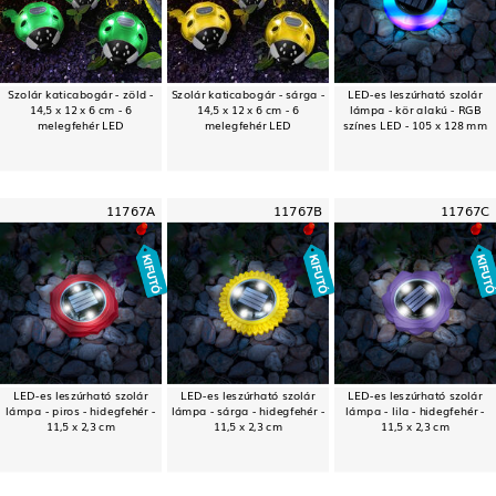
Szolár katicabogár - zöld -
Szolár katicabogár - sárga -
LED-es leszúrható szolár
14,5 x 12 x 6 cm - 6
14,5 x 12 x 6 cm - 6
lámpa - kör alakú - RGB
melegfehér LED
melegfehér LED
színes LED - 105 x 128 mm
11767A
11767B
11767C
LED-es leszúrható szolár
LED-es leszúrható szolár
LED-es leszúrható szolár
lámpa - piros - hidegfehér -
lámpa - sárga - hidegfehér -
lámpa - lila - hidegfehér -
11,5 x 2,3 cm
11,5 x 2,3 cm
11,5 x 2,3 cm