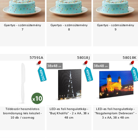
Gyertya - számsütemény
Gyertya - számsütemény
Gyertya - számsütemény
7
8
9
57591A
58018J
58018K
Többször használatos
LED-es fali hangulatkép -
LED-es fali hangulatkép -
bioműanyag kés készlet -
"Burj Khalifa" - 2 x AA, 38 x
"Nagytemplom Debrecen" -
10 db / csomag
48 cm
3 x AA, 38 x 48 cm