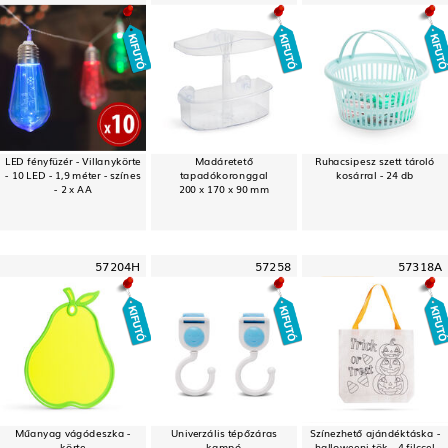
LED fényfüzér - Villanykörte
Madáretető
Ruhacsipesz szett tároló
- 10 LED - 1,9 méter - színes
tapadókoronggal
kosárral - 24 db
- 2 x AA
200 x 170 x 90 mm
57204H
57258
57318A
Műanyag vágódeszka -
Univerzális tépőzáras
Színezhető ajándéktáska -
körte
kampó
halloweeni tök - 4 filccel