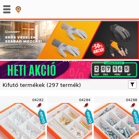
:
:
Kifutó termékek (
297 termék)
04282
04284
04288