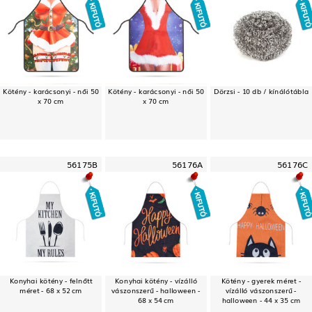
Kötény - karácsonyi - női 50
Kötény - karácsonyi - női 50
Dörzsi - 10 db / kínálótábla
x 70 cm
x 70 cm
56175B
56176A
56176C
Konyhai kötény - felnőtt
Konyhai kötény - vízálló
Kötény - gyerek méret -
méret - 68 x 52 cm
vászonszerű - halloween -
vízálló vászonszerű -
68 x 54 cm
halloween - 44 x 35 cm