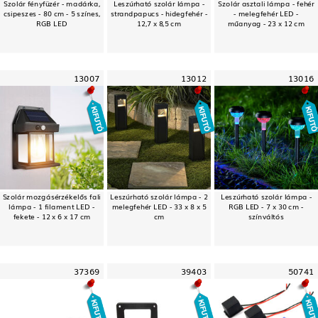
Szolár fényfüzér - madárka,
Leszúrható szolár lámpa -
Szolár asztali lámpa - fehér
csipeszes - 80 cm - 5 színes,
strandpapucs - hidegfehér -
- melegfehér LED -
RGB LED
12,7 x 8,5 cm
műanyag - 23 x 12 cm
13007
13012
13016
Szolár mozgásérzékelős fali
Leszúrható szolár lámpa - 2
Leszúrható szolár lámpa -
lámpa - 1 filament LED -
melegfehér LED - 33 x 8 x 5
RGB LED - 7 x 30 cm -
fekete - 12 x 6 x 17 cm
cm
színváltós
37369
39403
50741