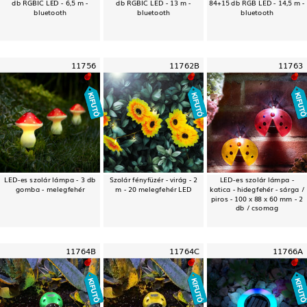
db RGBIC LED - 6,5 m -
db RGBIC LED - 13 m -
84+15 db RGB LED - 14,5 m -
bluetooth
bluetooth
bluetooth
11756
11762B
11763
LED-es szolár lámpa - 3 db
Szolár fényfüzér - virág - 2
LED-es szolár lámpa -
gomba - melegfehér
m - 20 melegfehér LED
katica - hidegfehér - sárga /
piros - 100 x 88 x 60 mm - 2
db / csomag
11764B
11764C
11766A