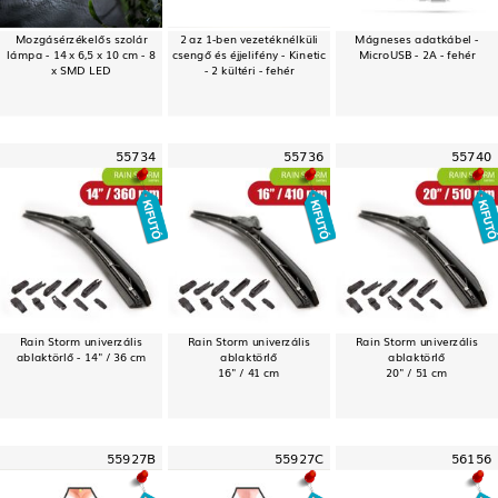
Mozgásérzékelős szolár
2 az 1-ben vezetéknélküli
Mágneses adatkábel -
lámpa - 14 x 6,5 x 10 cm - 8
csengő és éjjelifény - Kinetic
MicroUSB - 2A - fehér
x SMD LED
- 2 kültéri - fehér
55734
55736
55740
Rain Storm univerzális
Rain Storm univerzális
Rain Storm univerzális
ablaktörlő - 14" / 36 cm
ablaktörlő
ablaktörlő
16" / 41 cm
20" / 51 cm
55927B
55927C
56156