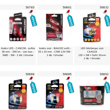
50783
50801
50832
Autós LED - CAN136 - sofita
Autós izzó - BAA102 sofit -
LED féklámpa izzó
36 mm - 350 lm - can-bus -
35 x 10 mm - C5W-12V-5W -
CAN116
SMD - 5W - 2 db / bliszter
2 db / bliszter
12V • 2W • Sofit 31mm
2 db / bliszter
50884
50885
50892