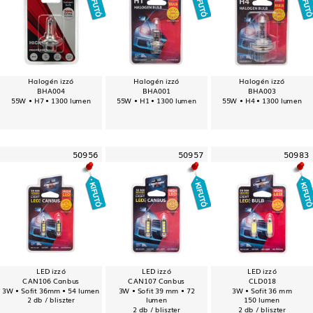
Halogén izzó
Halogén izzó
Halogén izzó
BHA004
BHA001
BHA003
55W • H7 • 1300 lumen
55W • H1 • 1300 lumen
55W • H4 • 1300 lumen
50956
50957
50983
LED izzó
LED izzó
LED izzó
CAN106 Canbus
CAN107 Canbus
CLD018
3W • Sofit 36mm • 54 lumen
3W • Sofit 39 mm • 72
3W • Sofit 36 mm
2 db / bliszter
lumen
150 lumen
2 db / bliszter
2 db / bliszter