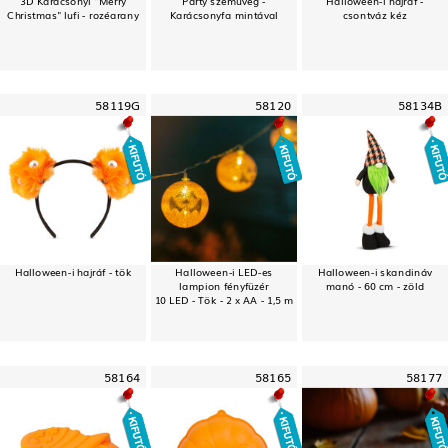
Christmas" lufi - rozéarany
Karácsonyfa mintával
csontváz kéz
58119G
58120
58134B
Halloween-i hajráf - tök
Halloween-i LED-es
Halloween-i skandináv
lampion fényfüzér
manó - 60 cm - zöld
10 LED - Tök - 2 x AA - 1,5 m
58164
58165
58177