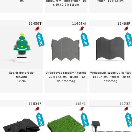
cm
alakú, fém - hidegfehér - 10
fehér - 11 x 2,6 cm
x 10 x 2,5 (+11) cm
11459T
11468M
11468P
Szolár dekoráció
Virágágyás szegély / kerítés
Virágágyás szegély / kerítés
fenyőfa
- 20 x 17,5 cm - szürke - 12
- 15 x 14 cm - fekete - 20 db
10 cm
db / csomag
/ csomag
11534F
11541
11732