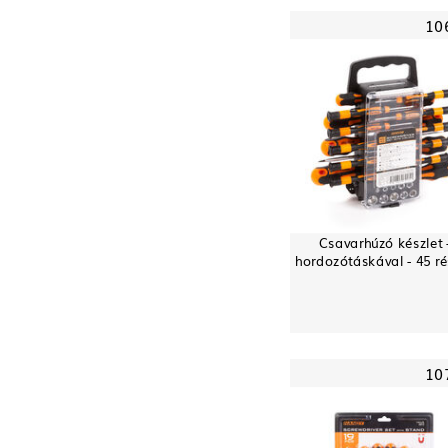
10
Csavarhúzó készlet 
hordozótáskával - 45 r
10