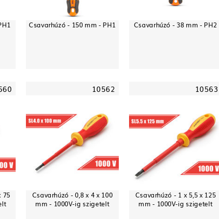
 PH1
Csavarhúzó - 150 mm - PH1
Csavarhúzó - 38 mm - PH2
560
10562
10563
x 75
Csavarhúzó - 0,8 x 4 x 100
Csavarhúzó - 1 x 5,5 x 125
lt
mm - 1000V-ig szigetelt
mm - 1000V-ig szigetelt