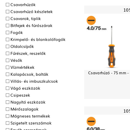
Csavarhúzók
10
Csavarhúzó készletek
Csavarok, tiplik
Bitfejek és fúrószárak
Fogók
Krimpelő- és blankolófogók
Oldalcsípők
Fűrészek, reszelők
Vésők
Vízmértékek
Csavarhúzó - 75 mm - 
Kalapácsok, balták
Villás- és imbuszkulcsok
Vágó eszközök
Csipeszek
Nagyító eszközök
Mérőszalagok
10
Mágneses termékek
Szigetelt szerszámok
Egyéb szerszámok