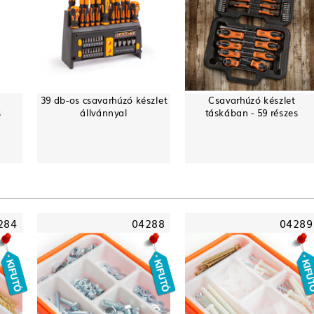
39 db-os csavarhúzó készlet
Csavarhúzó készlet
s
állvánnyal
táskában - 59 részes
284
04288
04289