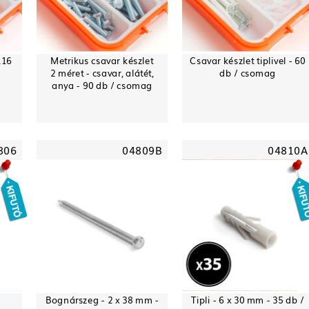
116
Metrikus csavar készlet
Csavar készlet tiplivel - 60
2 méret - csavar, alátét,
db / csomag
anya - 90 db / csomag
806
04809B
04810A
Bognárszeg - 2 x 38 mm -
Tipli - 6 x 30 mm - 35 db /