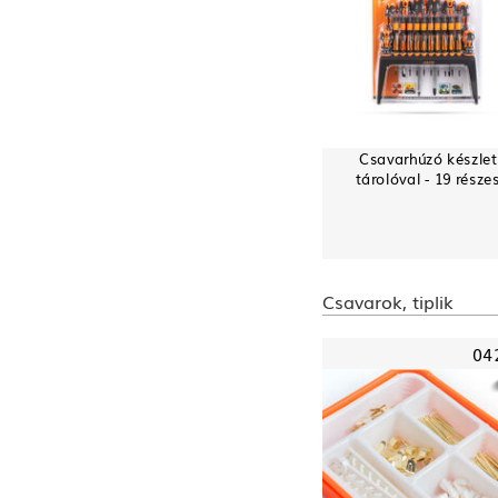
Csavarhúzó készlet
tárolóval - 19 része
Csavarok, tiplik
04