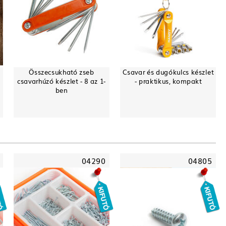
Összecsukható zseb
Csavar és dugókulcs készlet
csavarhúzó készlet - 8 az 1-
- praktikus, kompakt
ben
04290
04805