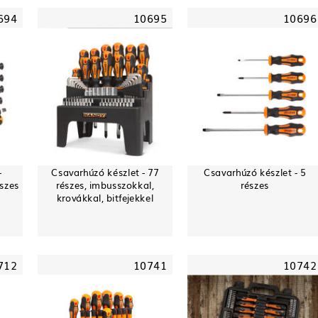
694
10695
10696
-
Csavarhúzó készlet - 77
Csavarhúzó készlet - 5
észes
részes, imbusszokkal,
részes
krovákkal, bitfejekkel
712
10741
10742