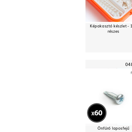
Képakasztó készlet - 
részes
04
Önfúró laposfejű