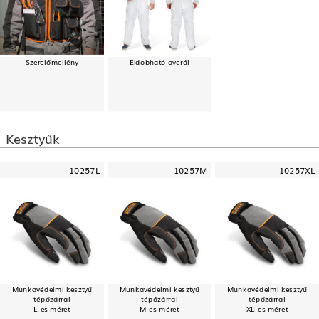
Szerelőmellény
Eldobható overál
Kesztyűk
10257L
10257M
10257XL
Munkavédelmi kesztyű
Munkavédelmi kesztyű
Munkavédelmi kesztyű
tépőzárral
tépőzárral
tépőzárral
L-es méret
M-es méret
XL-es méret