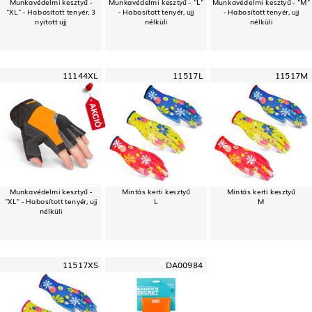
Munkavédelmi kesztyű -
Munkavédelmi kesztyű - "L"
Munkavédelmi kesztyű - "M"
"XL" - Habosított tenyér, 3
- Habosított tenyér, ujj
- Habosított tenyér, ujj
nyitott ujj
nélküli
nélküli
11144XL
11517L
11517M
Munkavédelmi kesztyű -
Mintás kerti kesztyű
Mintás kerti kesztyű
"XL" - Habosított tenyér, ujj
L
M
nélküli
11517XS
DA00984