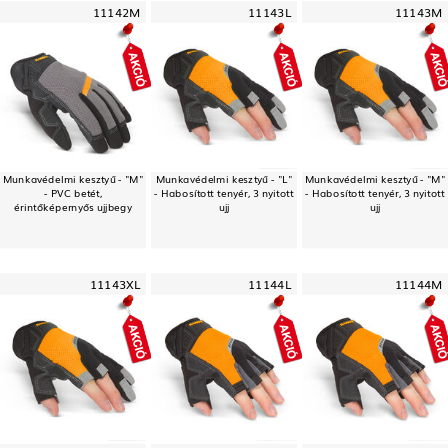
11142M
11143L
11143M
Munkavédelmi kesztyű - "M"
Munkavédelmi kesztyű - "L"
Munkavédelmi kesztyű - "M"
- PVC betét,
- Habosított tenyér, 3 nyitott
- Habosított tenyér, 3 nyitott
érintőképernyős ujjbegy
ujj
ujj
11143XL
11144L
11144M