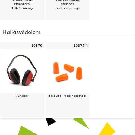
eldobható
szelepes
3 db / csomag
2 db / csomag
Hallásvédelem
10370
10375-4
Fülvédő
Füldugó - 4 db / csomag