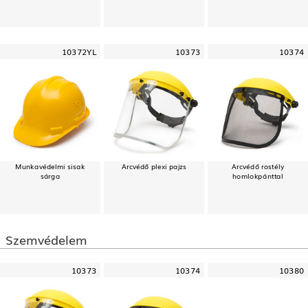
10372YL
10373
10374
Munkavédelmi sisak
Arcvédő plexi pajzs
Arcvédő rostély
sárga
homlokpánttal
Szemvédelem
10373
10374
10380