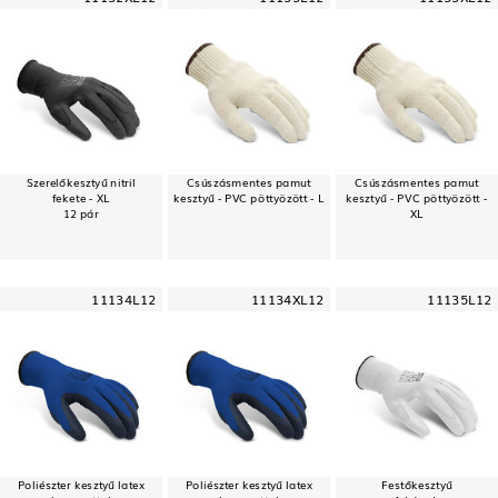
Szerelőkesztyű nitril
Csúszásmentes pamut
Csúszásmentes pamut
fekete - XL
kesztyű - PVC pöttyözött - L
kesztyű - PVC pöttyözött -
12 pár
XL
11134L12
11134XL12
11135L12
Poliészter kesztyű latex
Poliészter kesztyű latex
Festőkesztyű