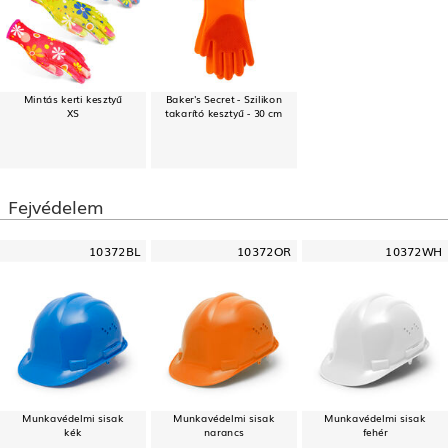
Mintás kerti kesztyű
Baker's Secret - Szilikon
XS
takarító kesztyű - 30 cm
Fejvédelem
10372BL
10372OR
10372WH
Munkavédelmi sisak
Munkavédelmi sisak
Munkavédelmi sisak
kék
narancs
fehér