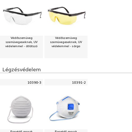
Védőszemüveg
Védőszemüveg
szemüvegeseknek, UV
szemüvegeseknek, UV
védelemmel - átlátszó
védelemmel - sárga
Légzésvédelem
10390-3
10391-2
Porvédő maszk
Porvédő maszk