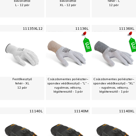
bevonattal
bevonattal
fehér - L
L - 12 pár
XL - 12 pár
12 pár
11135XL12
11136L
11136XL
Festőkesztyű
Csúszásmentes poliészter–
Csúszásmentes poliészter–
fehér - XL
spandex védőkesztyű - "L" -
spandex védőkesztyű - "XL"
12 pár
rugalmas, vékony,
- rugalmas, vékony,
légáteresztő - 1 pár
légáteresztő - 1 pár
11140L
11140M
11140XL