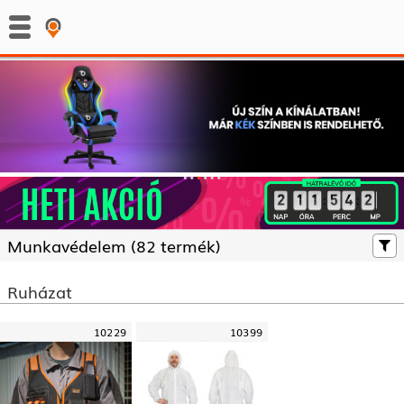
:
:
Munkavédelem (
82 termék)
Ruházat
10229
10399