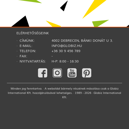
ELÉRHETŐSÉGEINK
· CÍMÜNK:
4002 DEBRECEN, BÁNKI DONÁT U 3.
· E-MAIL:
INFO@GLOBIZ.HU
· TELEFON:
+36 30 9 456 789
· FAX:
-
· NYITVATARTÁS:
H-P: 8:00 - 16:30
Minden jog fenntartva. · A weboldal bármely részének másolása csak a Globiz
International Kft. hozzájárulásával lehetséges. · 1989 - 2026 · Globiz International
Kft.