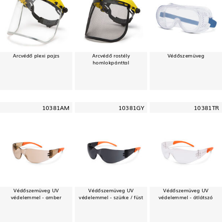
Arcvédő plexi pajzs
Arcvédő rostély
Védőszemüveg
homlokpánttal
10381AM
10381GY
10381TR
Védőszemüveg UV
Védőszemüveg UV
Védőszemüveg UV
védelemmel - amber
védelemmel - szürke / füst
védelemmel - átlátszó