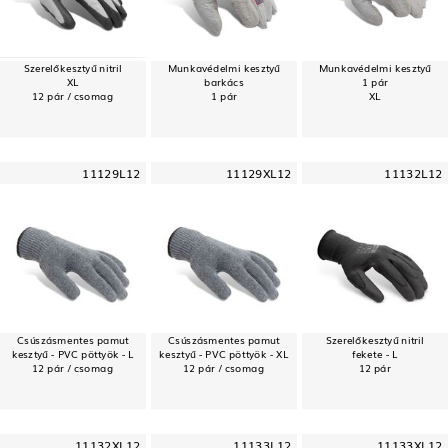
Szerelőkesztyű nitril
Munkavédelmi kesztyű
Munkavédelmi kesztyű
XL
barkács
1 pár
12 pár / csomag
1 pár
XL
11129L12
11129XL12
11132L12
Csúszásmentes pamut
Csúszásmentes pamut
Szerelőkesztyű nitril
kesztyű - PVC pöttyök - L
kesztyű - PVC pöttyök - XL
fekete - L
12 pár / csomag
12 pár / csomag
12 pár
11132XL12
11133L12
11133XL12