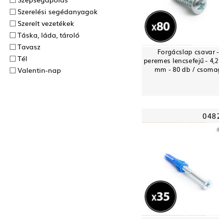
Szerelési segédanyagok
Szerelt vezetékek
Táska, láda, tároló
Tavasz
Forgácslap csavar 
Tél
peremes lencsefejű - 4,2
mm - 80 db / csoma
Valentin-nap
048