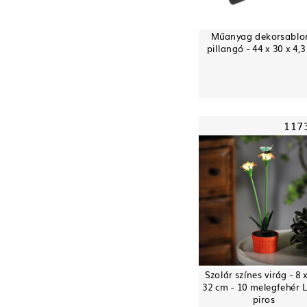
Műanyag dekorsablon
pillangó - 44 x 30 x 4,
117
Szolár színes virág - 8 x
32 cm - 10 melegfehér 
piros