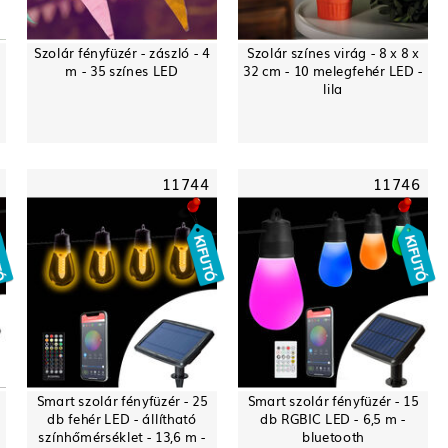
Szolár fényfüzér - zászló - 4
Szolár színes virág - 8 x 8 x
m - 35 színes LED
32 cm - 10 melegfehér LED -
lila
11744
11746
Smart szolár fényfüzér - 25
Smart szolár fényfüzér - 15
db fehér LED - állítható
db RGBIC LED - 6,5 m -
színhőmérséklet - 13,6 m -
bluetooth