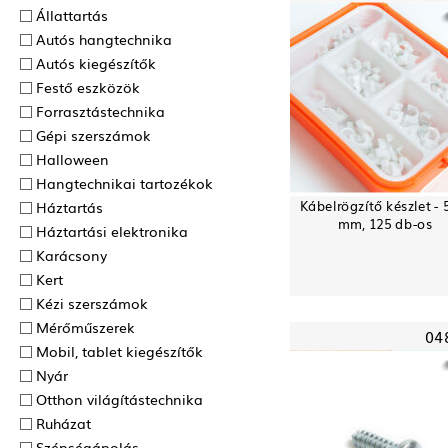
Állattartás
Autós hangtechnika
Autós kiegészítők
Festő eszközök
Forrasztás­technika
Gépi szerszámok
Halloween
Hangtechnikai tartozékok
Kábelrögzítő készlet - 
Háztartás
mm, 125 db-os
Háztartási elektronika
Karácsony
Kert
Kézi szerszámok
Mérőműszerek
04
Mobil, tablet kiegészítők
Nyár
Otthon világítástechnika
Ruházat
Szépségápolás