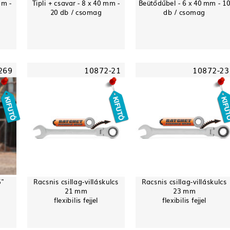
mm -
Tipli + csavar - 8 x 40 mm -
Beütődűbel - 6 x 40 mm - 1
20 db / csomag
db / csomag
269
10872-21
10872-23
5"
Racsnis csillag-villáskulcs
Racsnis csillag-villáskulcs
21 mm
23 mm
flexibilis fejjel
flexibilis fejjel