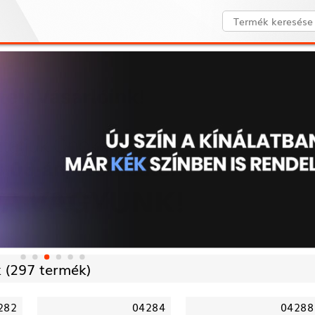
 (
297 termék)
282
04284
04288