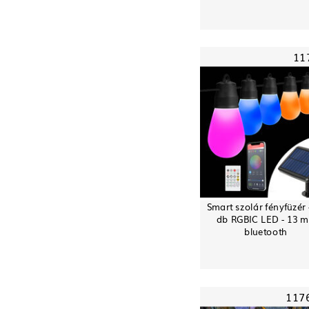
11
Smart szolár fényfüzér 
db RGBIC LED - 13 m
bluetooth
117