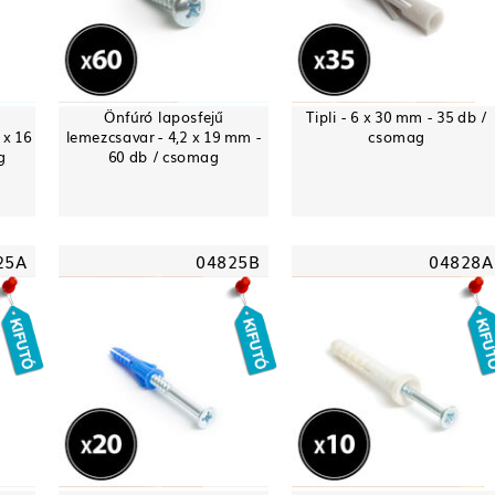
-
Önfúró laposfejű
Tipli - 6 x 30 mm - 35 db /
 x 16
lemezcsavar - 4,2 x 19 mm -
csomag
g
60 db / csomag
25A
04825B
04828A