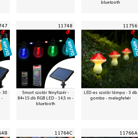
bluetooth
747
11748
11756
- 30
Smart szolár fényfüzér -
LED-es szolár lámpa - 3 db
 -
84+15 db RGB LED - 14,5 m -
gomba - melegfehér
bluetooth
64B
11764C
11766A