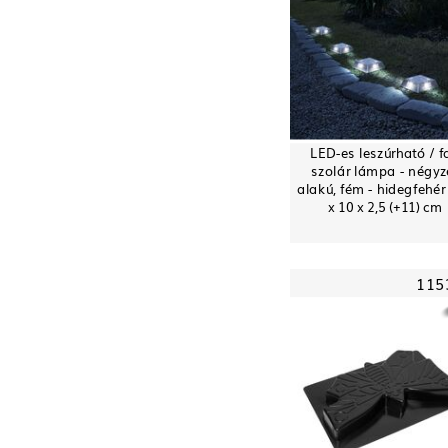
LED-es leszúrható / fa
szolár lámpa - négyz
alakú, fém - hidegfehér 
x 10 x 2,5 (+11) cm
115