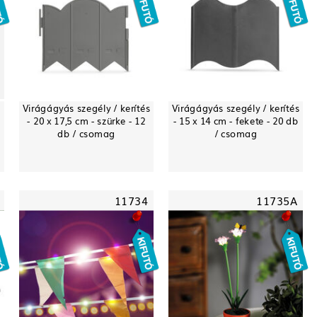
Virágágyás szegély / kerítés
Virágágyás szegély / kerítés
- 20 x 17,5 cm - szürke - 12
- 15 x 14 cm - fekete - 20 db
db / csomag
/ csomag
11734
11735A