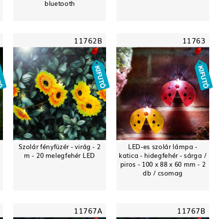
bluetooth
11762B
11763
Szolár fényfüzér - virág - 2
LED-es szolár lámpa -
m - 20 melegfehér LED
katica - hidegfehér - sárga /
piros - 100 x 88 x 60 mm - 2
db / csomag
11767A
11767B