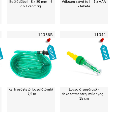
0
Beütődűbel - 8 x 80 mm - 6
Vákuum szívó toll - 1 x AAA
db / csomag
- fekete
11336B
11341
Kerti esőztető locsolótömlő
Locsoló sugárcső -
- 7,5 m
fokozatmentes, műanyag -
15 cm