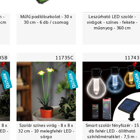
 -
Műfű padlóburkolat - 30 x
Leszúrható LED szolár -
3 cm
30 cm - 6 db / csomag
virágok - színes - fekete -
műanyag - 360 cm
35B
11735C
11743
 8 x
Szolár színes virág - 8 x 8 x
Smart szolár fényfüzér - 15
LED -
32 cm - 10 melegfehér LED -
db fehér LED - állítható
sárga
színhőmérséklet - 7,5 m -