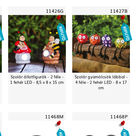
11426G
11427B
Szolár állatfigurák - 2 féle -
Szolár gyümölcsök lábbal -
-
1 fehér LED - 8,5 x 8 x 15 cm
4 féle - 2 fehér LED - 8 x 17
cm
11468M
11468P