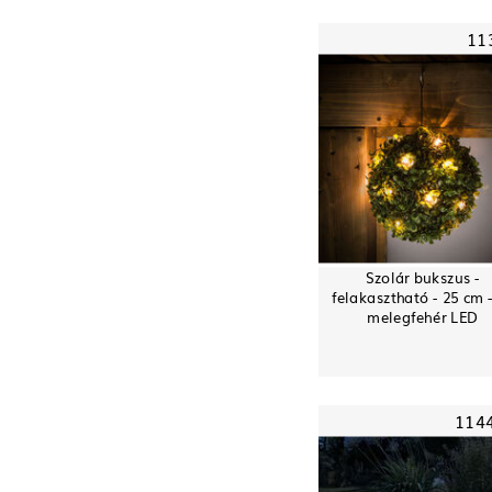
11
Szolár bukszus -
felakasztható - 25 cm 
melegfehér LED
114