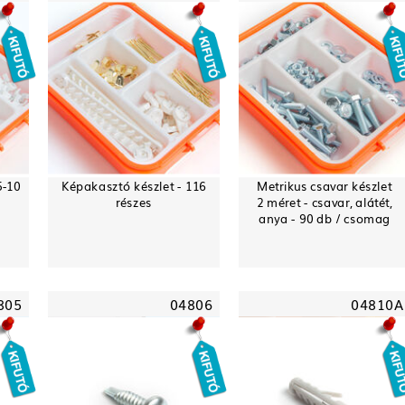
5-10
Képakasztó készlet - 116
Metrikus csavar készlet
részes
2 méret - csavar, alátét,
anya - 90 db / csomag
805
04806
04810A