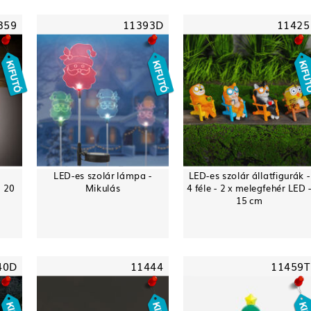
359
11393D
11425
LED-es szolár lámpa -
LED-es szolár állatfigurák -
- 20
Mikulás
4 féle - 2 x melegfehér LED 
15 cm
40D
11444
11459T