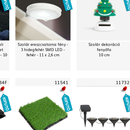
li
Szolár ereszcsatorna fény -
Szolár dekoráció
et
3 hidegfehér SMD LED -
fenyőfa
- 10
fehér - 11 x 2,6 cm
10 cm
34F
11541
11732