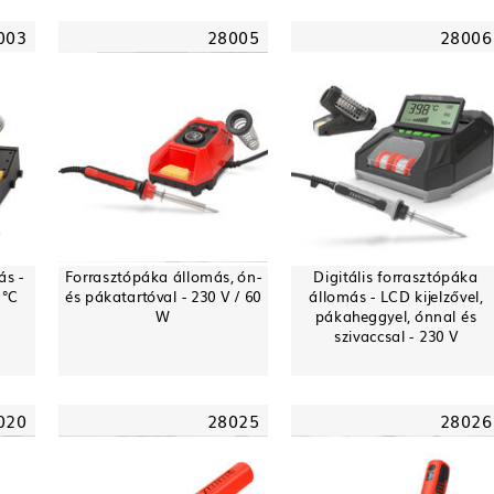
003
28005
28006
ás -
Forrasztópáka állomás, ón-
Digitális forrasztópáka
 °C
és pákatartóval - 230 V / 60
állomás - LCD kijelzővel,
W
pákaheggyel, ónnal és
szivaccsal - 230 V
020
28025
28026