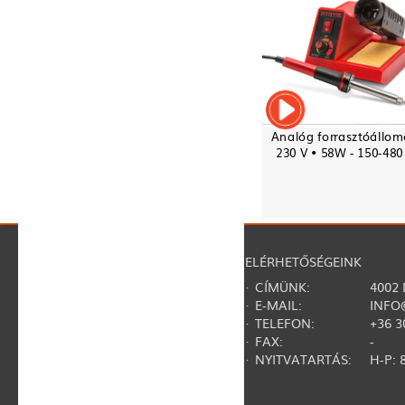
Analóg forrasztóállom
230 V • 58W - 150-480
NAVIGÁCIÓ
ELÉRHETŐSÉGEINK
·
RÓLUNK
· CÍMÜNK:
4002
·
REGISZTRÁCIÓ
· E-MAIL:
INFO
·
KAPCSOLAT
· TELEFON:
+36 3
·
GY.I.K.
· FAX:
-
·
SZERZŐDÉSI FELTÉTELEK
· NYITVATARTÁS:
H-P: 8
·
ADATVÉDELMI NYILATKOZAT
·
TERMÉKVISSZAHÍVÁSOK