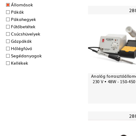
Állomások
28
Pákák
Pákahegyek
Fűtőbetétek
Csúcshüvelyek
Gázpákák
Hőlégfúvó
Segédanyagok
Kellékek
Analóg forrasztóállom
230 V • 48W - 150-450
28