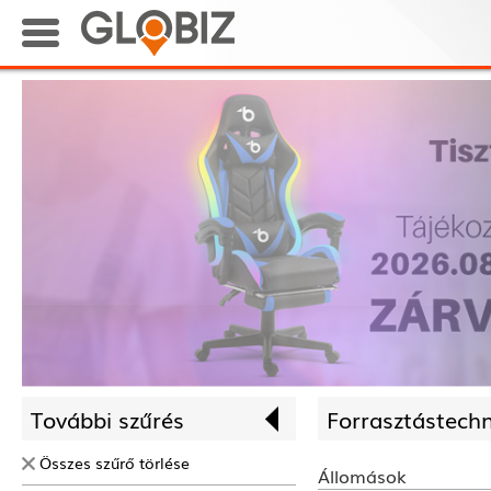
További szűrés
Forrasztás­techn
Összes szűrő törlése
Állomások