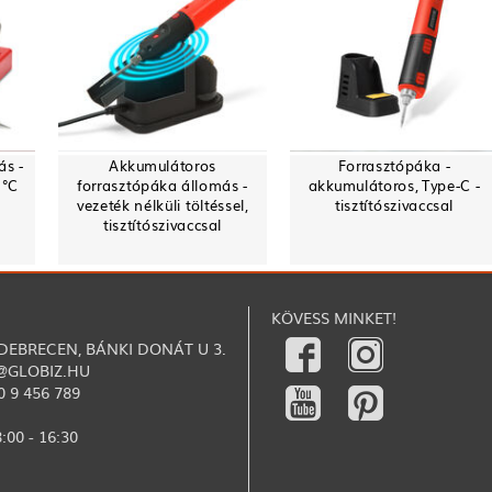
ás -
Akkumulátoros
Forrasztópáka -
 °C
forrasztópáka állomás -
akkumulátoros, Type-C -
vezeték nélküli töltéssel,
tisztítószivaccsal
tisztítószivaccsal
KÖVESS MINKET!
 DEBRECEN, BÁNKI DONÁT U 3.
@GLOBIZ.HU
0 9 456 789
:00 - 16:30