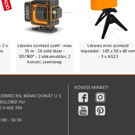
- 2 x
Lézeres szintező szett - max
Lézeres mini szintező
os
15 m - 16 zöld lézer -
tripoddal - 105 x 50 x 60 m
3D/360° - 2 akkumulátor, 2
- 3 x AG13
konzol, szemüveg
KÖVESS MINKET!
 DEBRECEN, BÁNKI DONÁT U 3.
@GLOBIZ.HU
0 9 456 789
:00 - 16:30