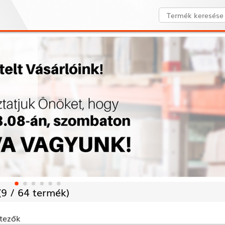
(
9 /
64 termék)
tezők