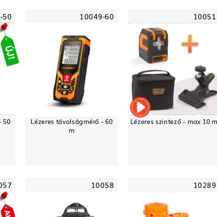
-50
10049-60
10051
- 50
Lézeres távolságmérő - 60
Lézeres szintező - max 10 
m
057
10058
10289