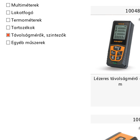
Multiméterek
10048
Lakatfogó
Termométerek
Tartozékok
Távolságmérők, szintezők
Egyéb műszerek
Lézeres távolságmérő 
m
10