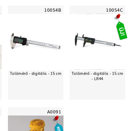
10054B
10054C
m
Tolómérő - digitális - 15 cm
Tolómérő - digitális - 15 cm
- LR44
A0091