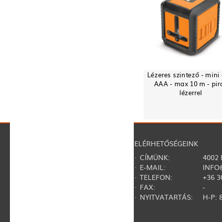
Lézeres szintező - mini 
AAA - max 10 m - pir
lézerrel
NAVIGÁCIÓ
ELÉRHETŐSÉGEINK
·
RÓLUNK
· CÍMÜNK:
4002
·
REGISZTRÁCIÓ
· E-MAIL:
INFO
·
KAPCSOLAT
· TELEFON:
+36 3
·
GY.I.K.
· FAX:
-
·
SZERZŐDÉSI FELTÉTELEK
· NYITVATARTÁS:
H-P: 8
·
ADATVÉDELMI NYILATKOZAT
·
TERMÉKVISSZAHÍVÁSOK