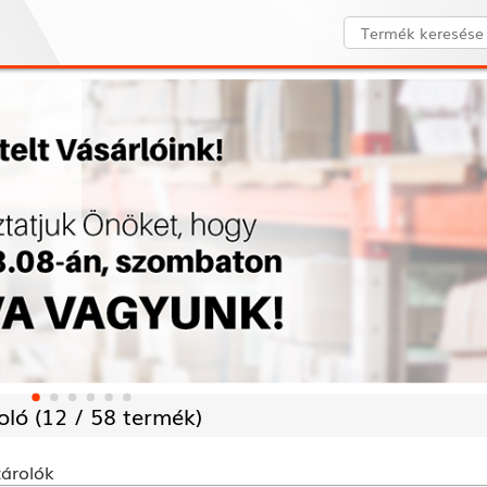
oló (
12 /
58 termék)
tárolók