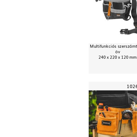
Multifunkciós szerszám
öv
240 x 220 x 120 mm
102