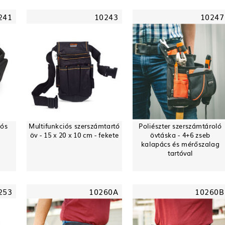
241
10243
10247
iós
Multifunkciós szerszámtartó
Poliészter szerszámtároló
öv - 15 x 20 x 10 cm - fekete
övtáska - 4+6 zseb
kalapács és mérőszalag
tartóval
253
10260A
10260B