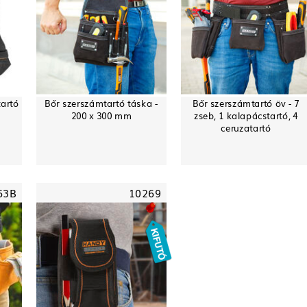
tartó
Bőr szerszámtartó táska -
Bőr szerszámtartó öv - 7
200 x 300 mm
zseb, 1 kalapácstartó, 4
ceruzatartó
63B
10269