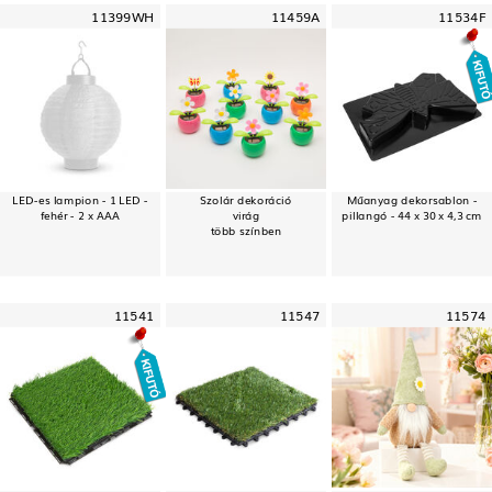
11399WH
11459A
11534F
LED-es lampion - 1 LED -
Szolár dekoráció
Műanyag dekorsablon -
fehér - 2 x AAA
virág
pillangó - 44 x 30 x 4,3 cm
több színben
11541
11547
11574