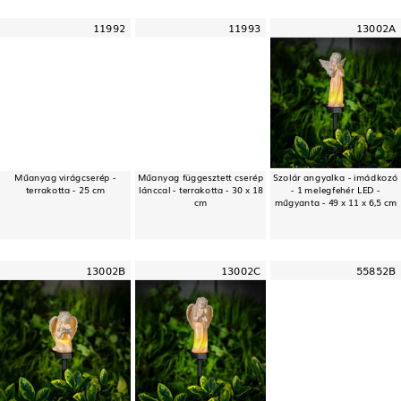
11992
11993
13002A
Műanyag virágcserép -
Műanyag függesztett cserép
Szolár angyalka - imádkozó
terrakotta - 25 cm
lánccal - terrakotta - 30 x 18
- 1 melegfehér LED -
cm
műgyanta - 49 x 11 x 6,5 cm
13002B
13002C
55852B