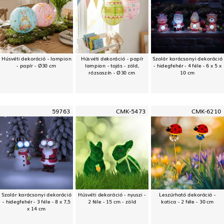
Húsvéti dekoráció - lampion
Húsvéti dekoráció - papír
Szolár karácsonyi dekoráció
- papír - Ø30 cm
lampion - tojás - zöld,
- hidegfehér - 4 féle - 6 x 5 x
rózsaszín - Ø30 cm
10 cm
59763
CMK-5473
CMK-6210
Szolár karácsonyi dekoráció
Húsvéti dekoráció - nyuszi -
Leszúrható dekoráció -
- hidegfehér - 3 féle - 8 x 7,5
2 féle - 15 cm - zöld
katica - 2 féle - 30 cm
x 14 cm