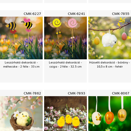
CMK-6227
CMK-6241
CMK-7855
Leszúrható dekoráció -
Leszúrható dekoráció -
Húsvéti dekoráció - bárány -
méhecske - 2 féle - 33 cm
csiga - 2 féle - 32.5 cm
10,5 x 8 cm - fehér
CMK-7862
CMK-7893
CMK-8067