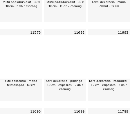
Műfű padlóburkolat - 30 x
Műfű padlóburkolat - 30 x
Textil dekoráció - manó
30 cm - 6 db / csomag
30 cm - 11 db / csomag
lábbal - 35 cm
11575
11692
11693
Textil dekoráció - manó -
Kerti dekoráció - pillangó -
Kerti dekoráció - madárka -
teleszkópos - 60 cm
10 cm - csipeszes - 2 db /
12 cm - csipeszes - 2 db /
csomag
csomag
11695
11699
11789