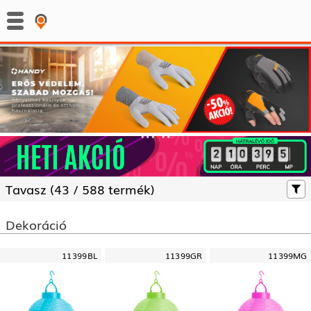
:
:
Tavasz (
43 /
588 termék)
Dekoráció
11399BL
11399GR
11399MG