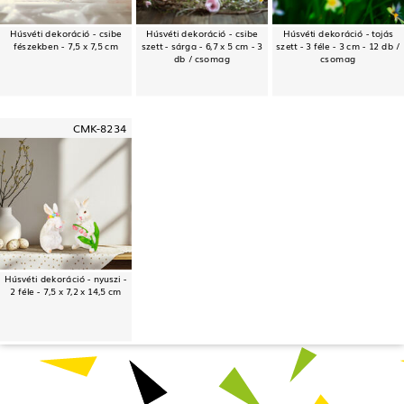
Húsvéti dekoráció - csibe
Húsvéti dekoráció - csibe
Húsvéti dekoráció - tojás
fészekben - 7,5 x 7,5 cm
szett - sárga - 6,7 x 5 cm - 3
szett - 3 féle - 3 cm - 12 db /
db / csomag
csomag
CMK-8234
Húsvéti dekoráció - nyuszi -
2 féle - 7,5 x 7,2 x 14,5 cm