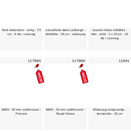
Kerti dekoráció - virág - 7,5
Leszúrható dekor pillangó -
Leszúró tüske műfűhöz -
cm - 4 db / csomag
többféle - 29 cm - műanyag
fém - zöld - 3 x 15 cm - 10
db / csomag
11790G
11790H
11991
Műfű - 30 mm szálhosszal -
Műfű - 35 mm szálhosszal -
Műanyag virágcserép -
Primora
Royal Velora
terrakotta - 20 cm