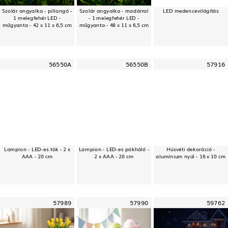
Szolár angyalka - pillangó -
Szolár angyalka - madárral
LED medencevilágítás
1 melegfehér LED -
- 1 melegfehér LED -
műgyanta - 42 x 11 x 6,5 cm
műgyanta - 48 x 11 x 6,5 cm
56550A
56550B
57916
Lampion - LED-es tök - 2 x
Lampion - LED-es pókháló -
Húsvéti dekoráció -
AAA - 20 cm
2 x AAA - 20 cm
alumínium nyúl - 16 x 10 cm
57989
57990
59762