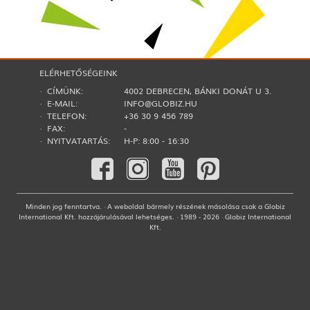
ELÉRHETŐSÉGEINK
· CÍMÜNK:
4002 DEBRECEN, BÁNKI DONÁT U 3.
· E-MAIL:
INFO@GLOBIZ.HU
· TELEFON:
+36 30 9 456 789
· FAX:
-
· NYITVATARTÁS:
H-P: 8:00 - 16:30
Minden jog fenntartva. · A weboldal bármely részének másolása csak a Globiz
International Kft. hozzájárulásával lehetséges. · 1989 - 2026 · Globiz International
Kft.