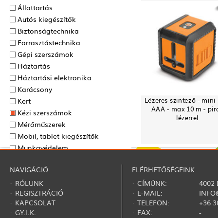
Állattartás
Autós kiegészítők
Biztonságtechnika
Forrasztás­technika
Gépi szerszámok
Háztartás
Háztartási elektronika
Karácsony
Lézeres szintező - mini 
Kert
AAA - max 10 m - pir
Kézi szerszámok
lézerrel
Mérőműszerek
Mobil, tablet kiegészítők
Munkavédelem
Nyár
NAVIGÁCIÓ
ELÉRHETŐSÉGEINK
Ősz
Otthoni hangtechnika
·
RÓLUNK
· CÍMÜNK:
4002
·
REGISZTRÁCIÓ
· E-MAIL:
INFO
Otthon világítástechnika
·
KAPCSOLAT
· TELEFON:
+36 3
Ragasztás­technika
·
GY.I.K.
· FAX:
-
Ruházat