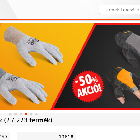
 (
2 /
223 termék)
057
10618