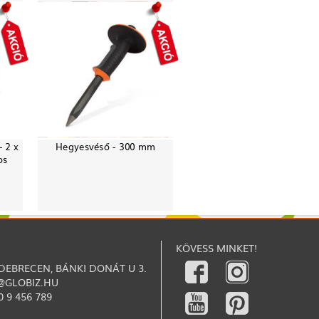
- 2 x
Hegyesvéső - 300 mm
os
KÖVESS MINKET!
 DEBRECEN, BÁNKI DONÁT U 3.
@GLOBIZ.HU
0 9 456 789