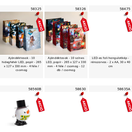
58325
58326
58475
Ajándéktasak - 10
Ajándéktasak - 10 színes
LED-es fali hangulatkép -
hidegfehér LED, papír - 265
LED, papír - 265 x 127 x 330
rénszarvas - 2 x AA, 30 x 40
x 127 x 330 mm - 4 féle /
mm - 4 féle / csomag - 12
cm
csomag
db / csomag
58560B
58630
58635A