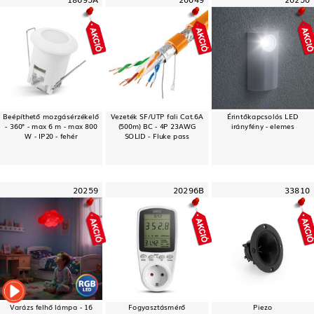
Beépíthető mozgásérzékelő
Vezeték SF/UTP fali Cat.6A
Érintőkapcsolós LED
- 360° - max 6 m - max 800
(500m) BC - 4P 23AWG
irányfény - elemes
W - IP20 - fehér
SOLID - Fluke pass
20259
20296B
33810
Varázs felhő lámpa - 16
Fogyasztásmérő
Piezo