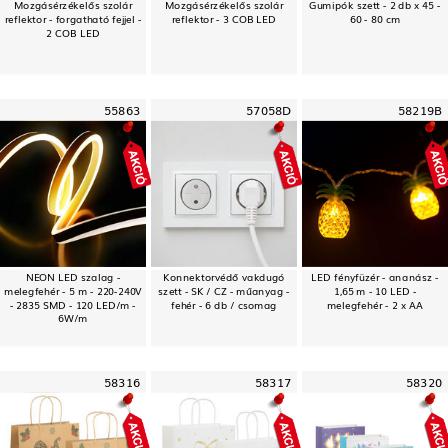
Mozgásérzékelős szolár
Mozgásérzékelős szolár
Gumipók szett - 2 db x 45 -
reflektor - forgatható fejjel -
reflektor - 3 COB LED
60 - 80 cm
2 COB LED
55863
57058D
58219B
NEON LED szalag -
Konnektorvédő vakdugó
LED fényfüzér - ananász -
melegfehér - 5 m - 220-240V
szett - SK / CZ - műanyag -
1,65 m - 10 LED -
- 2835 SMD - 120 LED/m -
fehér - 6 db / csomag
melegfehér - 2 x AA
6W/m
58316
58317
58320