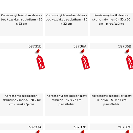
Karácsonyi hóember dekor -
Karácsonyi hóember dekor -
Karácsonyi székdekor -
bot kezekkel, sapkában - 35
bot kezekkel, sapkában - 35
skandináv manó - 50 x 60
x 22 cm
x 22 cm
cm - piros/szürke
58735B
58736A
58736B
Karácsonyi székdekor -
Karácsonyi székdekor szett
Karácsonyi székdekor szett
skandináv manó - 50 x 60
- Mikulás - 47 x 75 cm -
- Télanyó - 50 x 55 cm -
cm - szürke/piros
piros/fehér
piros/fehér
58737A
58737B
58737C