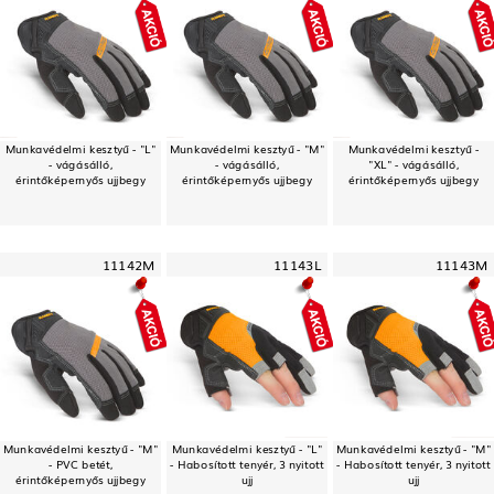
Munkavédelmi kesztyű - "L"
Munkavédelmi kesztyű - "M"
Munkavédelmi kesztyű -
- vágásálló,
- vágásálló,
"XL" - vágásálló,
érintőképernyős ujjbegy
érintőképernyős ujjbegy
érintőképernyős ujjbegy
11142M
11143L
11143M
Munkavédelmi kesztyű - "M"
Munkavédelmi kesztyű - "L"
Munkavédelmi kesztyű - "M"
- PVC betét,
- Habosított tenyér, 3 nyitott
- Habosított tenyér, 3 nyitott
érintőképernyős ujjbegy
ujj
ujj