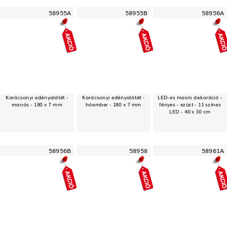
58955A
58955B
58956A
Karácsonyi edényalátét -
Karácsonyi edényalátét -
LED-es masni dekoráció -
manós - 180 x 7 mm
hóember - 180 x 7 mm
fényes - ezüst - 11 színes
LED - 40 x 30 cm
58956B
58958
58961A