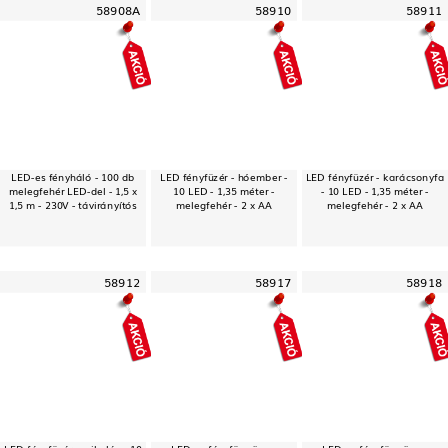
58908A
58910
58911
LED-es fényháló - 100 db
LED fényfüzér - hóember -
LED fényfüzér - karácsonyfa
melegfehér LED-del - 1,5 x
10 LED - 1,35 méter -
- 10 LED - 1,35 méter -
1,5 m - 230V - távirányítós
melegfehér - 2 x AA
melegfehér - 2 x AA
58912
58917
58918
LED fényfüzér - mikulás - 10
LED-es fényfüggöny -
LED-es fényfüggöny -