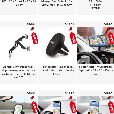
RGB LED - 3 x AAA - 25 x 20
költségszámítás funkcióval
75 / 150 W
x 15 cm
240V, max. 16 A, 3680W
4 - 8 ohm
PTW001
39684
54951
54990
Monitor&TV tartókonzol -
Telefontartó - mágneses,
Telefontartó - műszerfalra
dupla karos, teleszkópos -
szellőzőrácsra rögzíthető -
rögzíthető - 35 x 82 x 15 mm
asztallapra rögzíthető - 62
fekete
- fekete
cm, 30"
54991
54995
54996