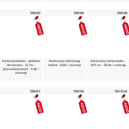
58680
58686
58696
Karácsonyfadísz - glitteres
Karácsonyi italosüveg
Karácsonyi tortacsipke -
rénszarvas - 12 cm -
kártya - 6 db / csomag
16,5 cm - 20 db / csomag
piros/arany/ezüst - 4 db /
csomag
58697
58698
58702A