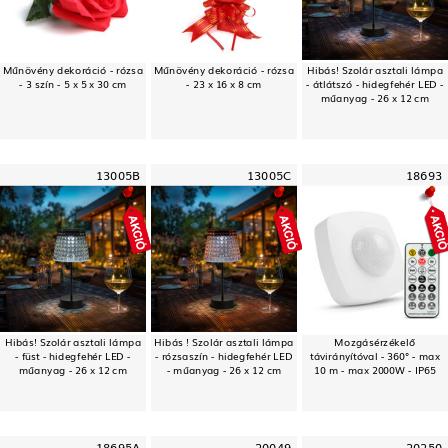
Műnövény dekoráció - rózsa
Műnövény dekoráció - rózsa
Hibás! Szolár asztali lámpa
- 3 szín - 5 x 5 x 30 cm
- 23 x 16 x 8 cm
- átlátszó - hidegfehér LED -
műanyag - 26 x 12 cm
13005B
13005C
18693
Hibás! Szolár asztali lámpa
Hibás ! Szolár asztali lámpa
Mozgásérzékelő
- füst - hidegfehér LED -
- rózsaszín - hidegfehér LED
távirányítóval - 360° - max
műanyag - 26 x 12 cm
- műanyag - 26 x 12 cm
10 m - max 2000W - IP65
18695A
20049
20250