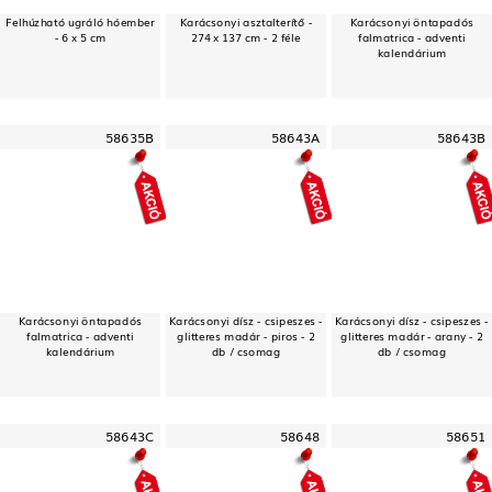
Felhúzható ugráló hóember
Karácsonyi asztalterítő -
Karácsonyi öntapadós
- 6 x 5 cm
274 x 137 cm - 2 féle
falmatrica - adventi
kalendárium
58635B
58643A
58643B
Karácsonyi öntapadós
Karácsonyi dísz - csipeszes -
Karácsonyi dísz - csipeszes -
falmatrica - adventi
glitteres madár - piros - 2
glitteres madár - arany - 2
kalendárium
db / csomag
db / csomag
58643C
58648
58651