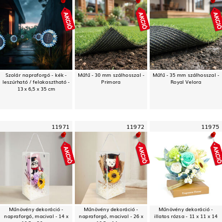
Szolár napraforgó - kék -
Műfű - 30 mm szálhosszal -
Műfű - 35 mm szálhosszal -
leszúrható / felakasztható -
Primora
Royal Velora
13 x 6,5 x 35 cm
11971
11972
11975
Műnövény dekoráció -
Műnövény dekoráció -
Műnövény dekoráció -
napraforgó, macival - 14 x
napraforgó, macival - 26 x
illatos rózsa - 11 x 11 x 14