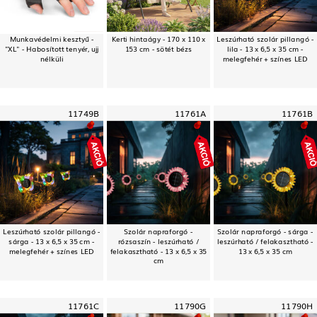
Munkavédelmi kesztyű -
Kerti hintaágy - 170 x 110 x
Leszúrható szolár pillangó -
"XL" - Habosított tenyér, ujj
153 cm - sötét bézs
lila - 13 x 6,5 x 35 cm -
nélküli
melegfehér + színes LED
11749B
11761A
11761B
Leszúrható szolár pillangó -
Szolár napraforgó -
Szolár napraforgó - sárga -
sárga - 13 x 6,5 x 35 cm -
rózsaszín - leszúrható /
leszúrható / felakasztható -
melegfehér + színes LED
felakasztható - 13 x 6,5 x 35
13 x 6,5 x 35 cm
cm
11761C
11790G
11790H