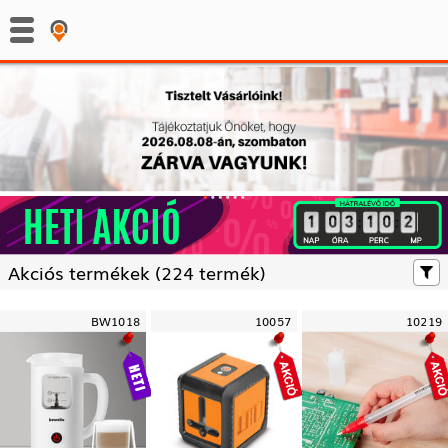
:
:
Akciós termékek (
224 termék)
BW1018
10057
10219