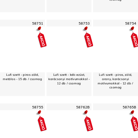
58751
58753
58754
Lufi szett - piros-zöld,
Lufi szett - kék-ezüst,
Lufi szett - piros, zöld,
metálos - 15 db / csomag
karácsonyi motívumokkal -
arany, karácsonyi
12 db / csomag
motívumokkal - 12 db /
csomag
58755
58762B
58765B