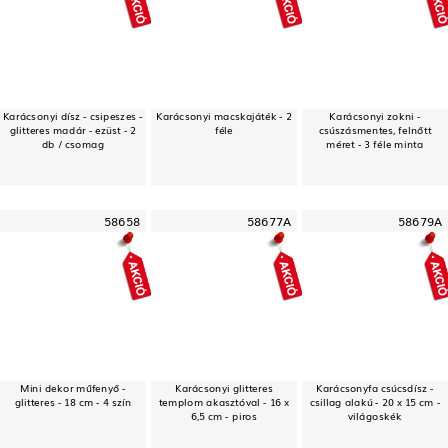
Karácsonyi dísz - csipeszes -
Karácsonyi macskajáték - 2
Karácsonyi zokni -
glitteres madár - ezüst - 2
féle
csúszásmentes, felnőtt
db / csomag
méret - 3 féle minta
58658
58677A
58679A
Mini dekor műfenyő -
Karácsonyi glitteres
Karácsonyfa csúcsdísz -
glitteres - 18 cm - 4 szín
templom akasztóval - 16 x
csillag alakú - 20 x 15 cm -
6,5 cm - piros
világoskék