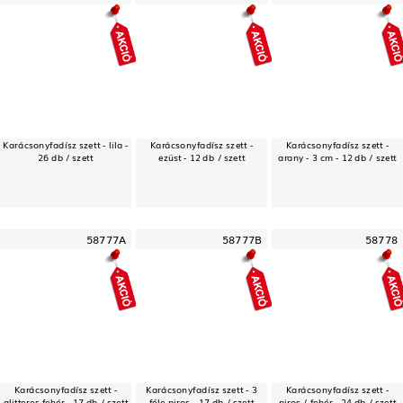
Karácsonyfadísz szett - lila -
Karácsonyfadísz szett -
Karácsonyfadísz szett -
26 db / szett
ezüst - 12 db / szett
arany - 3 cm - 12 db / szett
58777A
58777B
58778
Karácsonyfadísz szett -
Karácsonyfadísz szett - 3
Karácsonyfadísz szett -
glitteres fehér - 17 db / szett
féle piros - 17 db / szett
piros / fehér - 24 db / szett