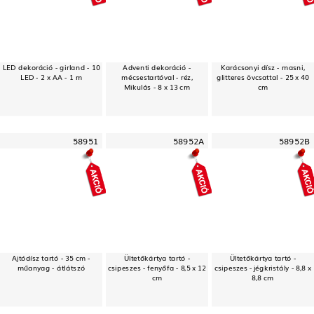
LED dekoráció - girland - 10
Adventi dekoráció -
Karácsonyi dísz - masni,
LED - 2 x AA - 1 m
mécsestartóval - réz,
glitteres övcsattal - 25 x 40
Mikulás - 8 x 13 cm
cm
58951
58952A
58952B
Ajtódísz tartó - 35 cm -
Ültetőkártya tartó -
Ültetőkártya tartó -
műanyag - átlátszó
csipeszes - fenyőfa - 8,5 x 12
csipeszes - jégkristály - 8,8 x
cm
8,8 cm