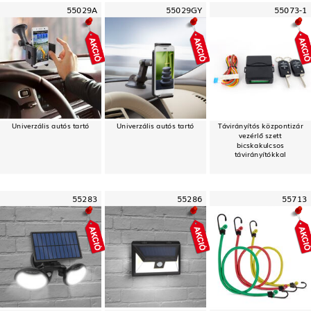
55029A
55029GY
55073-1
Univerzális autós tartó
Univerzális autós tartó
Távirányítós központizár
vezérlő szett
bicskakulcsos
távirányítókkal
55283
55286
55713