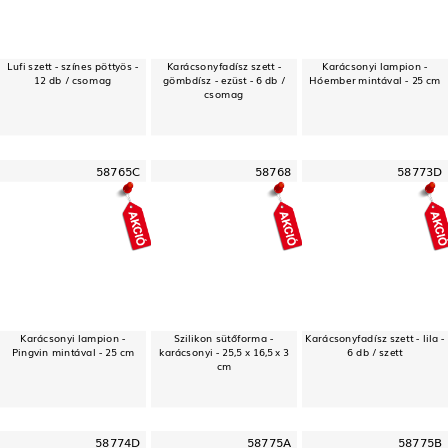
Lufi szett - színes pöttyös -
Karácsonyfadísz szett -
Karácsonyi lampion -
12 db / csomag
gömbdísz - ezüst - 6 db /
Hóember mintával - 25 cm
csomag
58765C
58768
58773D
Karácsonyi lampion -
Szilikon sütőforma -
Karácsonyfadísz szett - lila -
Pingvin mintával - 25 cm
karácsonyi - 25,5 x 16,5 x 3
6 db / szett
cm
58774D
58775A
58775B