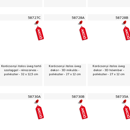
58727C
58728A
58728B
Karácsonyi italos üveg tartó
Karácsonyi italos üveg
Karácsonyi italos üveg
szalaggal - rénszarvas -
dekor - 3D mikulás -
dekor - 3D hóember -
poliészter - 32 x 12,5 cm
poliészter - 27 x 12 cm
poliészter - 27 x 12 cm
58730A
58730B
58735A