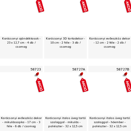
Karácsonyi ajándéktasak -
Karácsonyi 3D tortadekor -
Karácsonyi evőeszköz dekor
23 x 12,7 cm - 4 db /
10 cm - 2 féle - 3 db /
- 12 cm - 2 féle - 2 db /
csomag
csomag
csomag
58723
58727A
58727B
Karácsonyi evőeszköz dekor
Karácsonyi italos üveg tartó
Karácsonyi italos üveg tartó
- mikulássapka - 17 cm - 3
szalaggal - mikulás -
szalaggal - hóember -
féle - 6 db / csomag
poliészter - 32 x 12,5 cm
poliészter - 32 x 12,5 cm