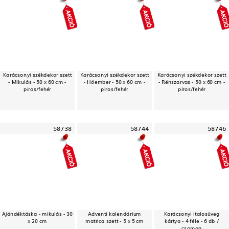
Karácsonyi székdekor szett
Karácsonyi székdekor szett
Karácsonyi székdekor szett
- Mikulás - 50 x 60 cm -
- Hóember - 50 x 60 cm -
- Rénszarvas - 50 x 60 cm -
piros/fehér
piros/fehér
piros/fehér
58738
58744
58746
Ajándéktáska - mikulás - 30
Adventi kalendárium
Karácsonyi italosüveg
x 20 cm
matrica szett - 5 x 5 cm
kártya - 4 féle - 6 db /
csomag