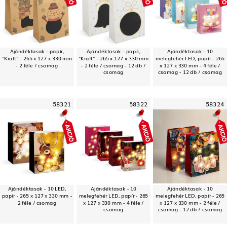
Ajándéktasak - papír,
Ajándéktasak - papír,
Ajándéktasak - 10
"Kraft" - 265 x 127 x 330 mm
"Kraft" - 265 x 127 x 330 mm
melegfehér LED, papír - 265
- 2 féle / csomag
- 2 féle / csomag - 12 db /
x 127 x 330 mm - 4 féle /
csomag
csomag - 12 db / csomag
58321
58322
58324
Ajándéktasak - 10 LED,
Ajándéktasak - 10
Ajándéktasak - 10
papír - 265 x 127 x 330 mm -
melegfehér LED, papír - 265
melegfehér LED, papír - 265
2 féle / csomag
x 127 x 330 mm - 4 féle /
x 127 x 330 mm - 2 féle /
csomag
csomag - 12 db / csomag