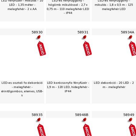
LED - 1,35 méter -
hógömb mikulással - 2,7 x
mikulás - 1,8 x 0,5 m - 125
melegfehér - 2 x AA
0,75 m - 110 melegfehér LED
melegfehér LED
- IP44
58930
58931
58934A
LED-es asztali fa dekoráció
LED karácsonyfa fényfüzér -
LED dekoráció - 20 LED - 2
- melegfehér -
1,9 m - 120 LED, hidegfehér -
m - melegfehér
érintőgombos, elemes, USB-
IP44
s
58935
58946B
58949