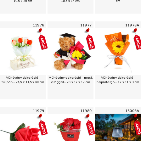
10,5 x 26 cm
10,5 x 14 cm
cm
11976
11977
11978A
Műnövény dekoráció -
Műnövény dekoráció - maci,
Műnövény dekoráció -
tulipán - 24,5 x 11,5 x 40 cm
virággal - 28 x 17 x 17 cm
napraforgó - 17 x 11 x 3 cm
11979
11980
13005A