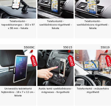
Telefontartó -
Telefontartó -
Telefontartó -
tapadókorongos - 102 x 97
szellőzőrácsra rögzíthető -
szellőzőrácsra rögzíthető -
x 98 mm - fekete
fekete
fekete
55009C
55015
55019
Univerzális tablettartó
Autós tartó szellőzőrácsra -
Telefontartó - műszerfalra
fejtámlára - 18 x 7 x 12 cm -
mágneses - forgatható
rögzíthető
fekete