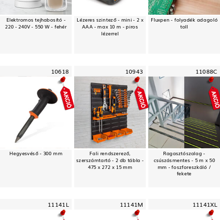
Elektromos tejhabosító -
Lézeres szintező - mini - 2 x
Fluxpen - folyadék adagoló
220 - 240V - 550 W - fehér
AAA - max 10 m - piros
toll
lézerrel
10618
10943
11088C
Hegyesvéső - 300 mm
Fali rendszerező,
Ragasztószalag -
szerszámtartó - 2 db tábla -
csúszásmentes - 5 m x 50
475 x 272 x 15 mm
mm - foszforeszkáló /
fekete
11141L
11141M
11141XL