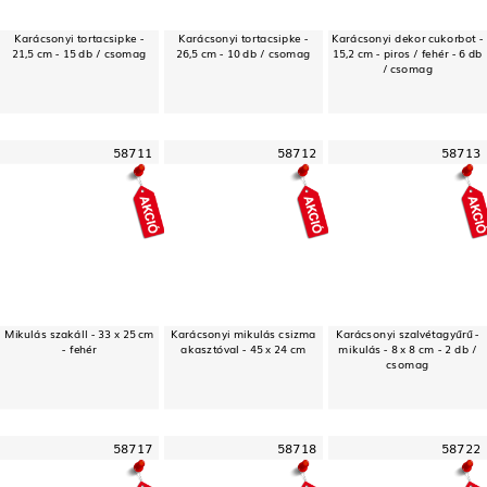
Karácsonyi tortacsipke -
Karácsonyi tortacsipke -
Karácsonyi dekor cukorbot -
21,5 cm - 15 db / csomag
26,5 cm - 10 db / csomag
15,2 cm - piros / fehér - 6 db
/ csomag
58711
58712
58713
Mikulás szakáll - 33 x 25 cm
Karácsonyi mikulás csizma
Karácsonyi szalvétagyűrű -
- fehér
akasztóval - 45 x 24 cm
mikulás - 8 x 8 cm - 2 db /
csomag
58717
58718
58722