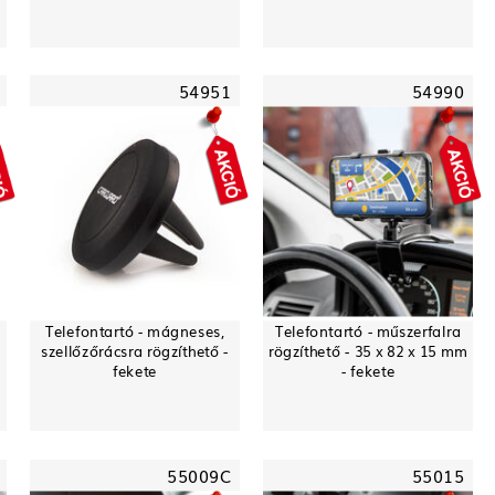
54951
54990
Telefontartó - mágneses,
Telefontartó - műszerfalra
szellőzőrácsra rögzíthető -
rögzíthető - 35 x 82 x 15 mm
fekete
- fekete
55009C
55015