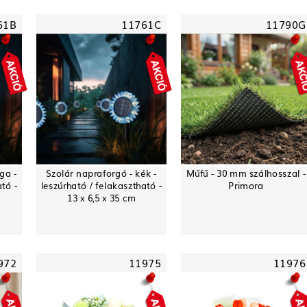
61B
11761C
11790G
ga -
Szolár napraforgó - kék -
Műfű - 30 mm szálhosszal -
ató -
leszúrható / felakasztható -
Primora
13 x 6,5 x 35 cm
972
11975
11976