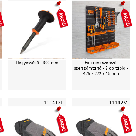
Hegyesvéső - 300 mm
Fali rendszerező,
szerszámtartó - 2 db tábla -
475 x 272 x 15 mm
11141XL
11142M