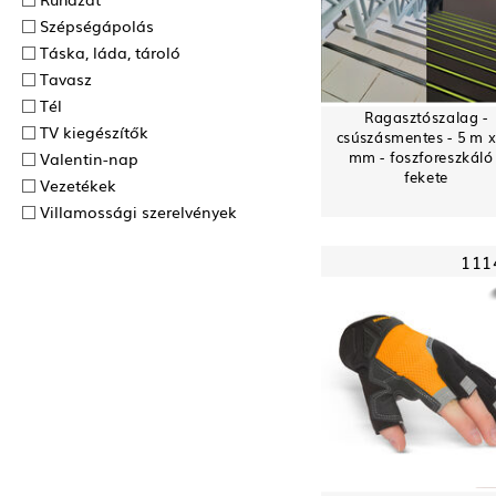
Szépségápolás
Táska, láda, tároló
Tavasz
Tél
Ragasztószalag -
TV kiegészítők
csúszásmentes - 5 m x
mm - foszforeszkáló
Valentin-nap
fekete
Vezetékek
Villamossági szerelvények
111