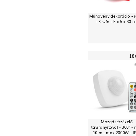
Műnövény dekoráció - 
- 3 szín - 5 x 5 x 30 
18
Mozgásérzékelő
távirányítóval - 360° -
10 m - max 2000W - I