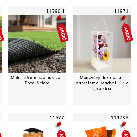
11790H
11971
Műfű - 35 mm szálhosszal -
Műnövény dekoráció -
Royal Velora
napraforgó, macival - 14 x
10,5 x 26 cm
11977
11978A