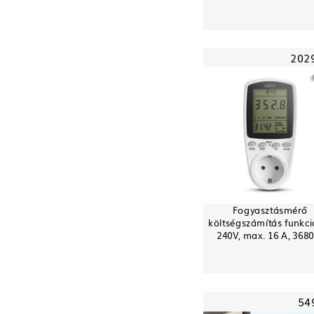
202
Fogyasztásmérő
költségszámítás funkci
240V, max. 16 A, 368
54