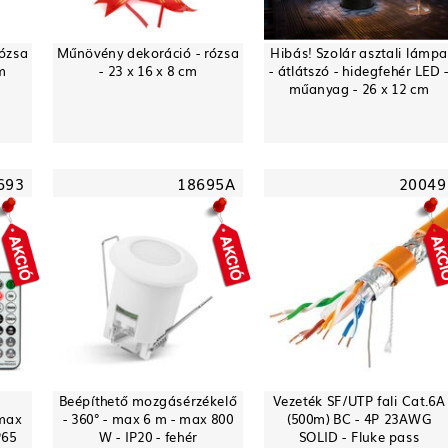
rózsa
Műnövény dekoráció - rózsa
Hibás! Szolár asztali lámpa
cm
- 23 x 16 x 8 cm
- átlátszó - hidegfehér LED 
műanyag - 26 x 12 cm
693
18695A
20049
Beépíthető mozgásérzékelő
Vezeték SF/UTP fali Cat.6A
 max
- 360° - max 6 m - max 800
(500m) BC - 4P 23AWG
P65
W - IP20 - fehér
SOLID - Fluke pass