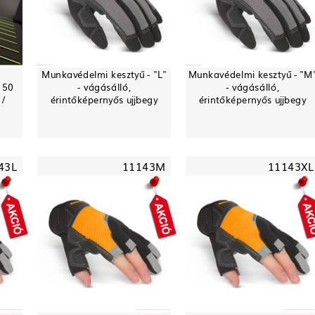
Munkavédelmi kesztyű - "L"
Munkavédelmi kesztyű - "M
 50
- vágásálló,
- vágásálló,
 /
érintőképernyős ujjbegy
érintőképernyős ujjbegy
43L
11143M
11143XL