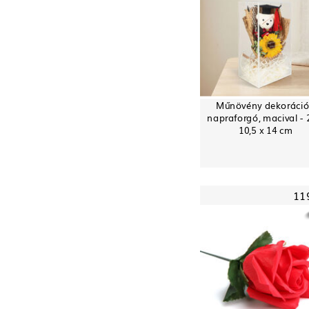
Műnövény dekoráció
napraforgó, macival - 
10,5 x 14 cm
11