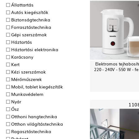
Állattartás
Autós kiegészítők
Biztonságtechnika
Forrasztás­technika
Gépi szerszámok
Háztartás
Háztartási elektronika
Karácsony
Elektromos tejhabosít
Kert
220 - 240V - 550 W - fe
Kézi szerszámok
Mérőműszerek
Mobil, tablet kiegészítők
Munkavédelem
Nyár
110
Ősz
Otthoni hangtechnika
Otthon világítástechnika
Ragasztás­technika
Ruházat