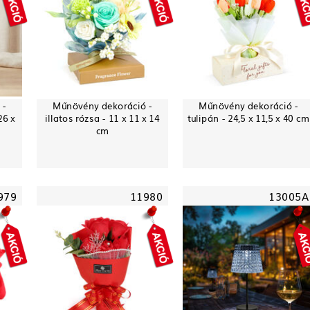
 -
Műnövény dekoráció -
Műnövény dekoráció -
26 x
illatos rózsa - 11 x 11 x 14
tulipán - 24,5 x 11,5 x 40 cm
cm
979
11980
13005A