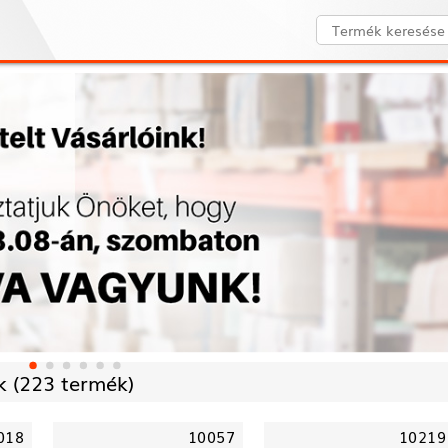
 (
223 termék)
018
10057
10219