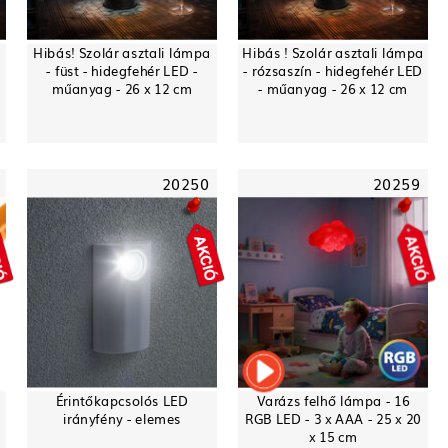
Hibás! Szolár asztali lámpa
Hibás ! Szolár asztali lámpa
-
- füst - hidegfehér LED -
- rózsaszín - hidegfehér LED
műanyag - 26 x 12 cm
- műanyag - 26 x 12 cm
20250
20259
Érintőkapcsolós LED
Varázs felhő lámpa - 16
irányfény - elemes
RGB LED - 3 x AAA - 25 x 20
x 15 cm