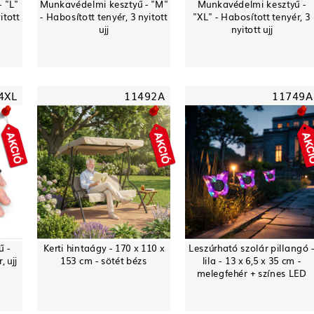
 "L"
Munkavédelmi kesztyű - "M"
Munkavédelmi kesztyű -
itott
- Habosított tenyér, 3 nyitott
"XL" - Habosított tenyér, 3
ujj
nyitott ujj
4XL
11492A
11749A
ű -
Kerti hintaágy - 170 x 110 x
Leszúrható szolár pillangó 
 ujj
153 cm - sötét bézs
lila - 13 x 6,5 x 35 cm -
melegfehér + színes LED