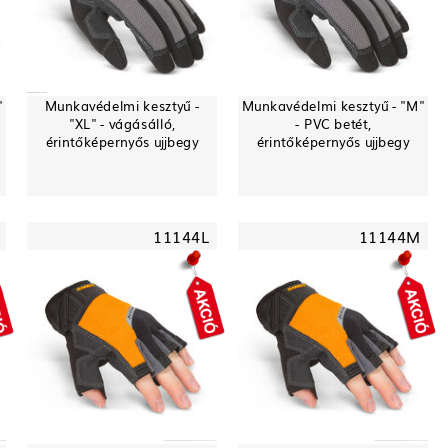
"
Munkavédelmi kesztyű -
Munkavédelmi kesztyű - "M"
"XL" - vágásálló,
- PVC betét,
érintőképernyős ujjbegy
érintőképernyős ujjbegy
11144L
11144M