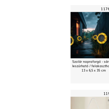
117
Szolár napraforgó - sár
leszúrható / felakaszth
13 x 6,5 x 35 cm
11