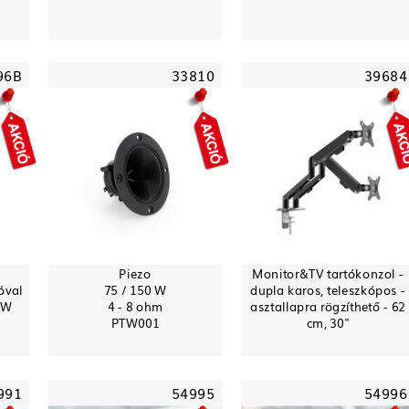
96B
33810
39684
Piezo
Monitor&TV tartókonzol -
óval
75 / 150 W
dupla karos, teleszkópos -
0W
4 - 8 ohm
asztallapra rögzíthető - 62
PTW001
cm, 30"
991
54995
54996