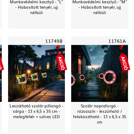
Munkavédelmi kesztyű - "L"
Munkavédelmi kesztyű - "M"
- Habosított tenyér, ujj
- Habosított tenyér, ujj
nélküli
nélküli
11749B
11761A
-
Leszúrható szolár pillangó -
Szolár napraforgó -
sárga - 13 x 6,5 x 35 cm -
rózsaszín - leszúrható /
melegfehér + színes LED
felakasztható - 13 x 6,5 x 35
cm