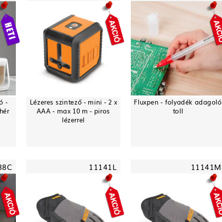
ó -
Lézeres szintező - mini - 2 x
Fluxpen - folyadék adagoló
hér
AAA - max 10 m - piros
toll
lézerrel
88C
11141L
11141M