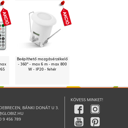
Beépíthető mozgásérzékelő
 max
- 360° - max 6 m - max 800
P65
W - IP20 - fehér
KÖVESS MINKET!
 DEBRECEN, BÁNKI DONÁT U 3.
@GLOBIZ.HU
0 9 456 789