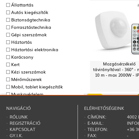
Állattartás
Autós kiegészítők
Biztonságtechnika
Forrasztás­technika
Gépi szerszámok
Háztartás
Háztartási elektronika
Karácsony
Mozgásérzékelő
Kert
távirányítóval - 360° -
Kézi szerszámok
10 m - max 2000W - I
Mérőműszerek
Mobil, tablet kiegészítők
Munkavédelem
Nyár
NAVIGÁCIÓ
ELÉRHETŐSÉGEINK
Ősz
Otthoni hangtechnika
·
RÓLUNK
· CÍMÜNK:
4002
·
REGISZTRÁCIÓ
· E-MAIL:
INFO
Otthon világítástechnika
·
KAPCSOLAT
· TELEFON:
+36 3
Ragasztás­technika
·
GY.I.K.
· FAX:
-
Ruházat