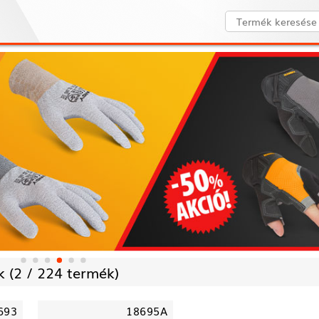
 (
2 /
224 termék)
693
18695A