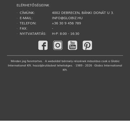
ELÉRHETŐSÉGEINK
· CÍMÜNK:
4002 DEBRECEN, BÁNKI DONÁT U 3.
· E-MAIL:
INFO@GLOBIZ.HU
· TELEFON:
+36 30 9 456 789
· FAX:
-
· NYITVATARTÁS:
H-P: 8:00 - 16:30
Minden jog fenntartva. · A weboldal bármely részének másolása csak a Globiz
International Kft. hozzájárulásával lehetséges. · 1989 - 2026 · Globiz International
Kft.