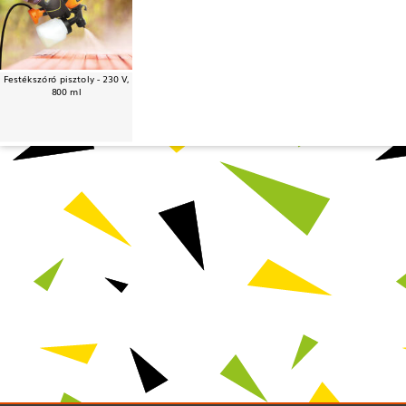
Festékszóró pisztoly - 230 V,
800 ml