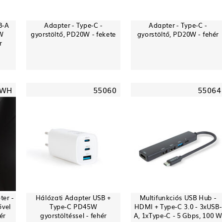
B-A
Adapter - Type-C -
Adapter - Type-C -
W
gyorstöltő, PD20W - fekete
gyorstöltő, PD20W - fehér
r
5WH
55060
55064
ter -
Hálózati Adapter USB +
Multifunkciós USB Hub -
ővel
Type-C PD45W
HDMI + Type-C 3.0 - 3xUSB-
ér
gyorstöltéssel - fehér
A, 1xType-C - 5 Gbps, 100 