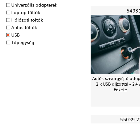
Univerzális adapterek
5493
Laptop töltők
Hálózati töltők
Autós töltők
USB
Tápegység
Autós szivargyújtó adap
2 x USB aljzattal - 2,4 
Fekete
55039-