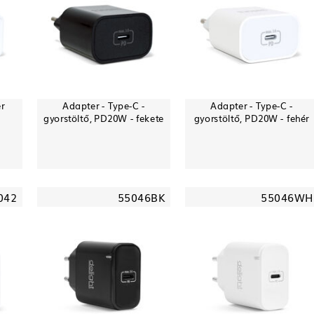
r
Adapter - Type-C -
Adapter - Type-C -
gyorstöltő, PD20W - fekete
gyorstöltő, PD20W - fehér
042
55046BK
55046WH