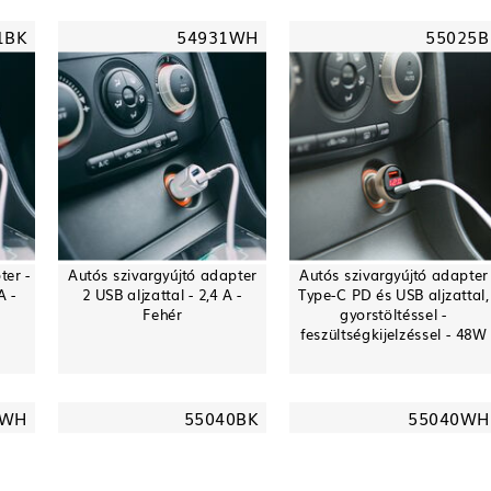
1BK
54931WH
55025B
ter -
Autós szivargyújtó adapter
Autós szivargyújtó adapter
A -
2 USB aljzattal - 2,4 A -
Type-C PD és USB aljzattal,
Fehér
gyorstöltéssel -
feszültségkijelzéssel - 48W
2WH
55040BK
55040WH