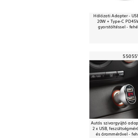
Hálózati Adapter - US
20W + Type-C PD45
gyorstöltéssel - fehé
5505
Autós szivargyújtó adap
2 x USB, feszültségmér
és árammérővel - feh