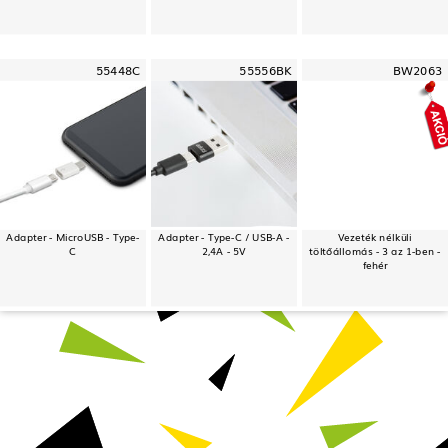
55448C
55556BK
BW2063
Adapter - MicroUSB - Type-
Adapter - Type-C / USB-A -
Vezeték nélküli
C
2,4A - 5V
töltőállomás - 3 az 1-ben -
fehér