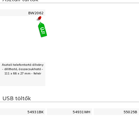
BW2062
Asztali telefontartó állvány
- állítható, összecsukható -
111 x 66 x 27 mm - fehér
USB töltők
54931BK
54931WH
55025B