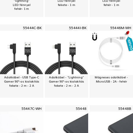
"lightning"
LED fénnyel
LED fénnyel
LED fénnyel
fekete - 1 m
fehér - 1 m
fehér- 1 m
55444C-BK
55444I-BK
55446M-WH
Adatkábel - USB Type-C
Adatkábel - "Lightning"
Mágneses adatkábel -
Gamer 90°-os kialakítás
Gamer 90°-os kialakítás
MicroUSB - 2A - fehér
fekete - 2 m - 2 A
fekete - 2 m - 2 A
55447C-WH
55448
55448B