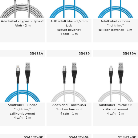
Adatkábel - Type-C - Type-C
AUX adatkábel - 3,5 mm
Adatkábel - iPhone
fehér - 2 m
jack
"lightning"
szövet bevonat
szilikon bevonat - 1 m
4 szín - 1 m
55438A
55439
55439A
Adatkábel - iPhone
Adatkábel - microUSB
Adatkábel - microUSB
"lightning"
Szilikon bevonat
szilikon bevonat
szilikon bevonat
4 szín - 1 m
4 szín - 2 m
4 szín - 2 m
55442C-BK
55442C-WH
55442I-BK