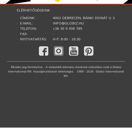
ELÉRHETŐSÉGEINK
· CÍMÜNK:
4002 DEBRECEN, BÁNKI DONÁT U 3.
· E-MAIL:
INFO@GLOBIZ.HU
· TELEFON:
+36 30 9 456 789
· FAX:
-
· NYITVATARTÁS:
H-P: 8:00 - 16:30
Minden jog fenntartva. · A weboldal bármely részének másolása csak a Globiz
International Kft. hozzájárulásával lehetséges. · 1989 - 2026 · Globiz International
Kft.