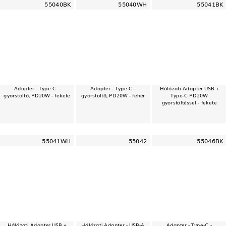
55040BK
55040WH
55041BK
Adapter - Type-C -
Adapter - Type-C -
Hálózati Adapter USB +
gyorstöltő, PD20W - fekete
gyorstöltő, PD20W - fehér
Type-C PD20W
gyorstöltéssel - fekete
55041WH
55042
55046BK
Hálózati Adapter USB +
Hálózati Adapter - USB-A
Adapter - Type-C -