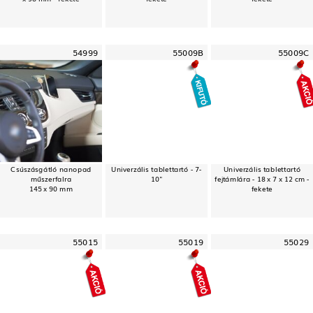
54999
55009B
55009C
Csúszásgátló nanopad
Univerzális tablettartó - 7-
Univerzális tablettartó
műszerfalra
10"
fejtámlára - 18 x 7 x 12 cm -
145 x 90 mm
fekete
55015
55019
55029