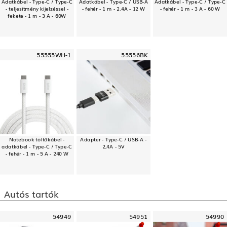
Adatkábel - Type-C / Type-C
Adatkábel - Type-C / USB-A
Adatkábel - Type-C / Type-C
- teljesítmény kijelzéssel -
- fehér - 1 m - 2.4A - 12 W
- fehér - 1 m - 3 A - 60 W
fekete - 1 m - 3 A - 60W
55555WH-1
55556BK
Notebook töltőkábel -
Adapter - Type-C / USB-A -
adatkábel - Type-C / Type-C
2,4A - 5V
- fehér - 1 m - 5 A - 240 W
Autós tartók
54949
54951
54990