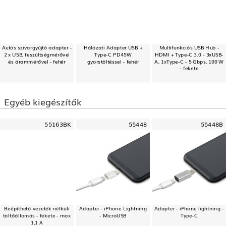
Autós szivargyújtó adapter -
Hálózati Adapter USB +
Multifunkciós USB Hub -
2 x USB, feszültségmérővel
Type-C PD45W
HDMI + Type-C 3.0 - 3xUSB-
és árammérővel - fehér
gyorstöltéssel - fehér
A, 1xType-C - 5 Gbps, 100 W
- fekete
Egyéb kiegészítők
55163BK
55448
55448B
Beépíthető vezeték nélküli
Adapter - iPhone Lightning
Adapter - iPhone lightning -
töltőállomás - fekete - max
- MicroUSB
Type-C
1,1 A