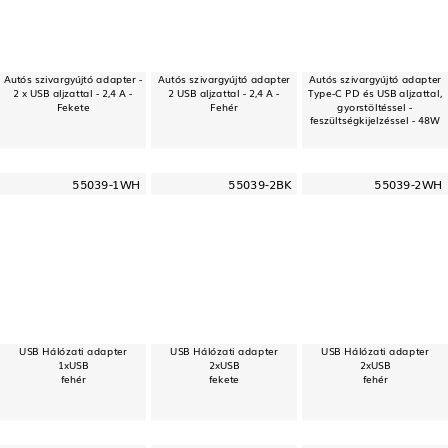
Autós szivargyújtó adapter -
Autós szivargyújtó adapter
Autós szivargyújtó adapter
2 x USB aljzattal - 2,4 A -
2 USB aljzattal - 2,4 A -
Type-C PD és USB aljzattal,
Fekete
Fehér
gyorstöltéssel -
feszültségkijelzéssel - 48W
55039-1WH
55039-2BK
55039-2WH
USB Hálózati adapter
USB Hálózati adapter
USB Hálózati adapter
1xUSB
2xUSB
2xUSB
fehér
fekete
fehér