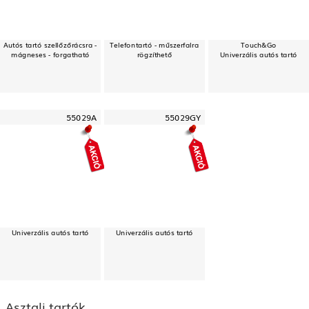
Autós tartó szellőzőrácsra -
Telefontartó - műszerfalra
Touch&Go
mágneses - forgatható
rögzíthető
Univerzális autós tartó
55029A
55029GY
Univerzális autós tartó
Univerzális autós tartó
Asztali tartók