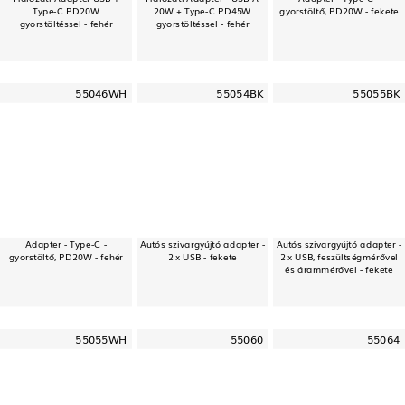
Type-C PD20W
20W + Type-C PD45W
gyorstöltő, PD20W - fekete
gyorstöltéssel - fehér
gyorstöltéssel - fehér
55046WH
55054BK
55055BK
Adapter - Type-C -
Autós szivargyújtó adapter -
Autós szivargyújtó adapter -
gyorstöltő, PD20W - fehér
2 x USB - fekete
2 x USB, feszültségmérővel
és árammérővel - fekete
55055WH
55060
55064