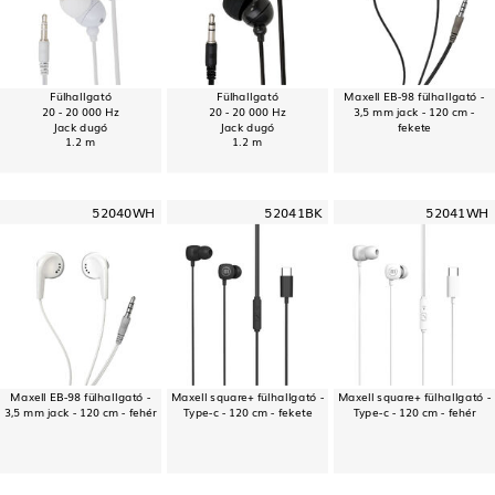
Fülhallgató
Fülhallgató
Maxell EB-98 fülhallgató -
20 - 20 000 Hz
20 - 20 000 Hz
3,5 mm jack - 120 cm -
Jack dugó
Jack dugó
fekete
1.2 m
1.2 m
52040WH
52041BK
52041WH
Maxell EB-98 fülhallgató -
Maxell square+ fülhallgató -
Maxell square+ fülhallgató -
3,5 mm jack - 120 cm - fehér
Type-c - 120 cm - fekete
Type-c - 120 cm - fehér