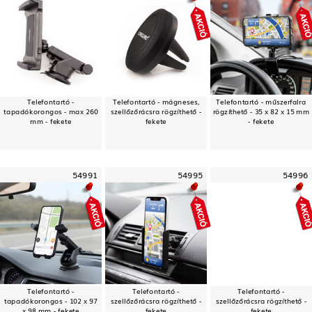
Telefontartó -
Telefontartó - mágneses,
Telefontartó - műszerfalra
tapadókorongos - max 260
szellőzőrácsra rögzíthető -
rögzíthető - 35 x 82 x 15 mm
mm - fekete
fekete
- fekete
54991
54995
54996
Telefontartó -
Telefontartó -
Telefontartó -
tapadókorongos - 102 x 97
szellőzőrácsra rögzíthető -
szellőzőrácsra rögzíthető -
x 98 mm - fekete
fekete
fekete