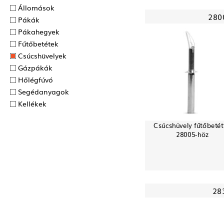
Állomások
280
Pákák
Pákahegyek
Fűtőbetétek
Csúcshüvelyek
Gázpákák
Hőlégfúvó
Segédanyagok
Kellékek
Csúcshüvely fűtőbetét
28005-höz
28