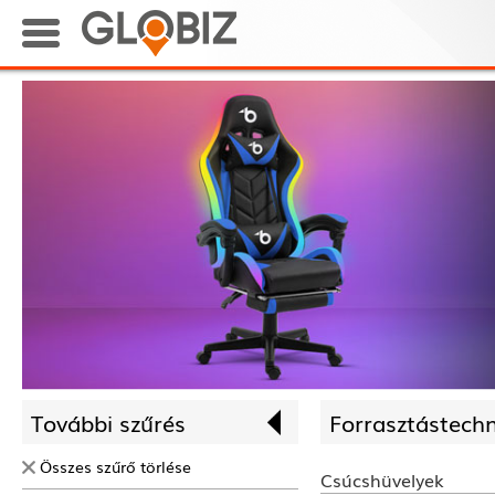
További szűrés
Forrasztás­techn
Összes szűrő törlése
Csúcshüvelyek