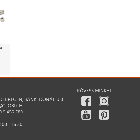
s
KÖVESS MINKET!
 DEBRECEN, BÁNKI DONÁT U 3.
@GLOBIZ.HU
0 9 456 789
:00 - 16:30