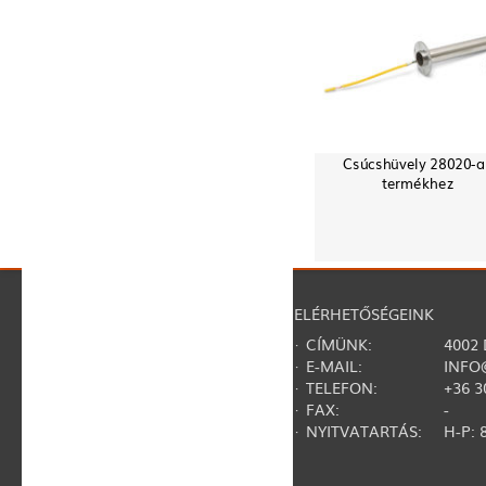
Csúcshüvely 28020-a
termékhez
NAVIGÁCIÓ
ELÉRHETŐSÉGEINK
·
RÓLUNK
· CÍMÜNK:
4002
·
REGISZTRÁCIÓ
· E-MAIL:
INFO
·
KAPCSOLAT
· TELEFON:
+36 3
·
GY.I.K.
· FAX:
-
·
SZERZŐDÉSI FELTÉTELEK
· NYITVATARTÁS:
H-P: 8
·
ADATVÉDELMI NYILATKOZAT
·
TERMÉKVISSZAHÍVÁSOK