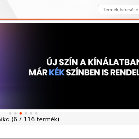
ika (
6 /
116 termék)