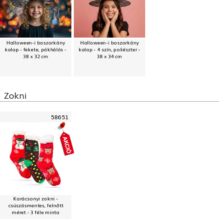
Halloween-i boszorkány
Halloween-i boszorkány
kalap - fekete, pókhálós -
kalap - 4 szín, poliészter -
38 x 32 cm
38 x 34 cm
Zokni
58651
Karácsonyi zokni -
csúszásmentes, felnőtt
méret - 3 féle minta