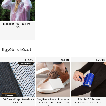
Esőkabát - 68 x 115 cm -
EVA
Egyéb ruházat
11559
56140
57008
Hűsítő kendő sportoláshoz -
Mágikus szivacs - koszradír
Ruhatisztító henger
30 x 90 cm
- 10 x 6 x 2 cm - fehér - 2 db
kék / piros - 17 x 11 cm
/ csomag