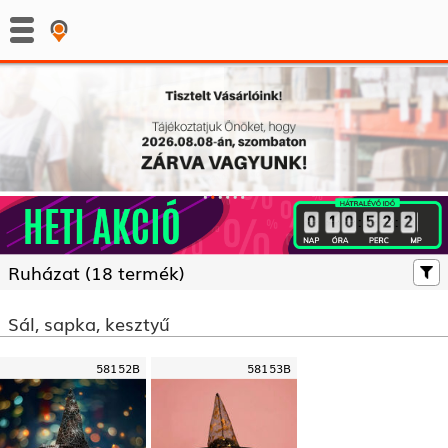
:
:
Ruházat (
18 termék)
Sál, sapka, kesztyű
58152B
58153B