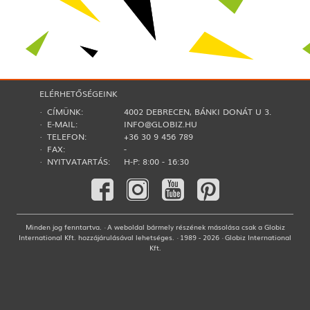
ELÉRHETŐSÉGEINK
· CÍMÜNK:
4002 DEBRECEN, BÁNKI DONÁT U 3.
· E-MAIL:
INFO@GLOBIZ.HU
· TELEFON:
+36 30 9 456 789
· FAX:
-
· NYITVATARTÁS:
H-P: 8:00 - 16:30
Minden jog fenntartva. · A weboldal bármely részének másolása csak a Globiz
International Kft. hozzájárulásával lehetséges. · 1989 - 2026 · Globiz International
Kft.