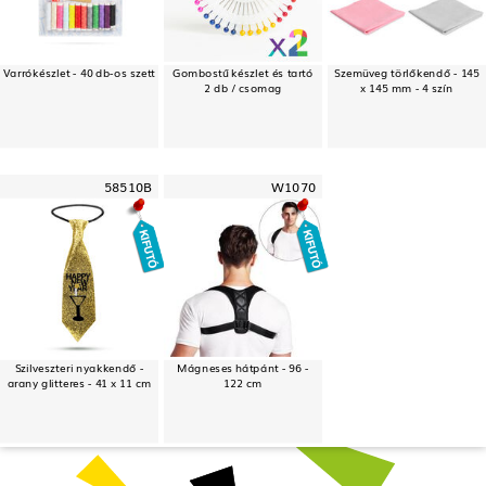
Varrókészlet - 40 db-os szett
Gombostű készlet és tartó
Szemüveg törlőkendő - 145
2 db / csomag
x 145 mm - 4 szín
58510B
W1070
Szilveszteri nyakkendő -
Mágneses hátpánt - 96 -
arany glitteres - 41 x 11 cm
122 cm