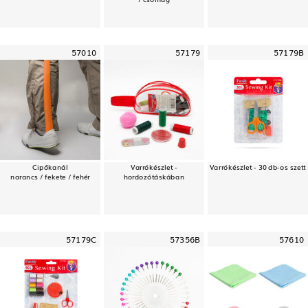
57010
57179
57179B
Cipőkanál
Varrókészlet -
Varrókészlet - 30 db-os szett
narancs / fekete / fehér
hordozótáskában
57179C
57356B
57610