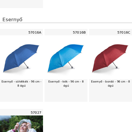
Esernyő
57016A
57016B
57016C
Esernyő - sötétkék - 96 cm -
Esernyő - kék - 96 cm - 8
Esernyő - bordó - 96 cm - 8
8 ágú
ágú
ágú
57027