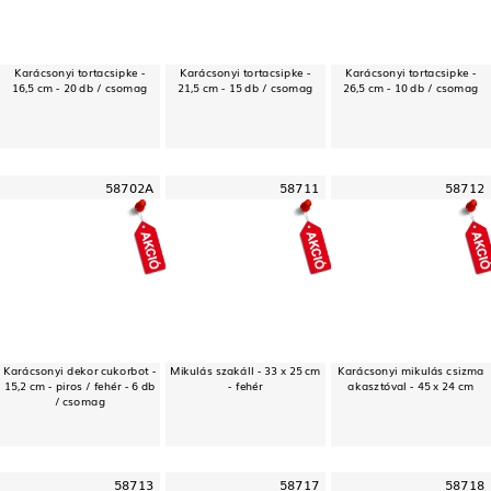
Karácsonyi tortacsipke -
Karácsonyi tortacsipke -
Karácsonyi tortacsipke -
16,5 cm - 20 db / csomag
21,5 cm - 15 db / csomag
26,5 cm - 10 db / csomag
58702A
58711
58712
Karácsonyi dekor cukorbot -
Mikulás szakáll - 33 x 25 cm
Karácsonyi mikulás csizma
15,2 cm - piros / fehér - 6 db
- fehér
akasztóval - 45 x 24 cm
/ csomag
58713
58717
58718