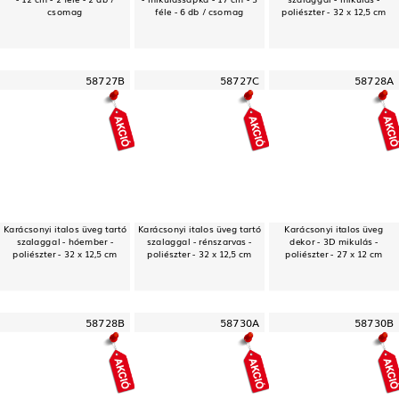
csomag
féle - 6 db / csomag
poliészter - 32 x 12,5 cm
58727B
58727C
58728A
Karácsonyi italos üveg tartó
Karácsonyi italos üveg tartó
Karácsonyi italos üveg
szalaggal - hóember -
szalaggal - rénszarvas -
dekor - 3D mikulás -
poliészter - 32 x 12,5 cm
poliészter - 32 x 12,5 cm
poliészter - 27 x 12 cm
58728B
58730A
58730B