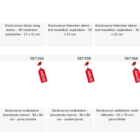
Karácsonyi italos üveg
Karácsonyi hóember dekor -
Karácsonyi hóember dekor -
dekor - 3D hóember -
bot kezekkel, sapkában - 35
bot kezekkel, sapkában - 35
poliészter - 27 x 12 cm
x 22 cm
x 22 cm
58735A
58735B
58736A
Karácsonyi székdekor -
Karácsonyi székdekor -
Karácsonyi székdekor szett
skandináv manó - 50 x 60
skandináv manó - 50 x 60
- Mikulás - 47 x 75 cm -
cm - piros/szürke
cm - szürke/piros
piros/fehér