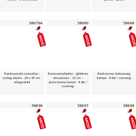
58679A
58680
58686
Karácsonyfa csúcsdísz -
Karácsonyfadísz - glitteres
Karácsonyi italosüveg
csillag alakú - 20 x 15 cm -
rénszarvas - 12 cm -
kártya - 6 db / csomag
világoskék
piros/arany/ezüst - 4 db /
csomag
58696
58697
58698