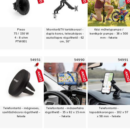
Piezo
Monitor&TV tartókonzol -
Kézi műhelypumpa /
75 / 150 W
dupla karos, teleszkópos -
kerékpár pumpa - 38 x 500
4 - 8 ohm
asztallapra rögzíthető - 62
mm - fekete
PTW001
cm, 30"
54951
54990
54991
Telefontartó - mágneses,
Telefontartó - műszerfalra
Telefontartó -
szellőzőrácsra rögzíthető -
rögzíthető - 35 x 82 x 15 mm
tapadókorongos - 102 x 97
fekete
- fekete
x 98 mm - fekete