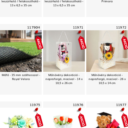
leszúrható / felakasztható -
leszúrható / felakasztható -
Primora
13 x 6,5 x 35 cm
13 x 6,5 x 35 cm
11790H
11971
11972
Műfű - 35 mm szálhosszal -
Műnövény dekoráció -
Műnövény dekoráció -
Royal Velora
napraforgó, macival - 14 x
napraforgó, macival - 26 x
10,5 x 26 cm
10,5 x 14 cm
11975
11976
11977