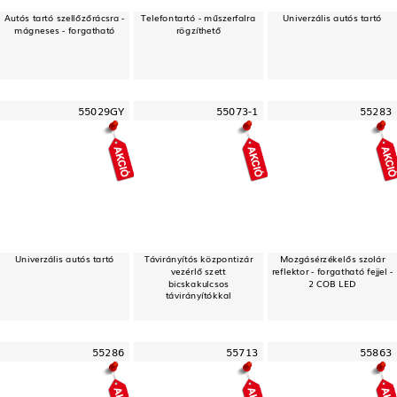
Autós tartó szellőzőrácsra -
Telefontartó - műszerfalra
Univerzális autós tartó
mágneses - forgatható
rögzíthető
55029GY
55073-1
55283
Univerzális autós tartó
Távirányítós központizár
Mozgásérzékelős szolár
vezérlő szett
reflektor - forgatható fejjel -
bicskakulcsos
2 COB LED
távirányítókkal
55286
55713
55863