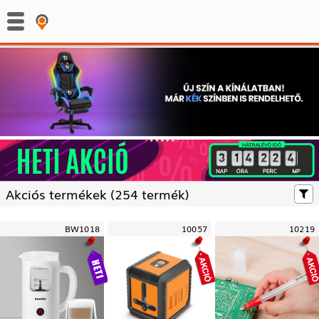
:
:
Akciós termékek (
254 termék)
BW1018
10057
10219