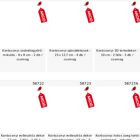
Karácsonyi szalvétagyűrű -
Karácsonyi ajándéktasak -
Karácsonyi 3D tortadekor -
mikulás - 8 x 8 cm - 2 db /
23 x 12,7 cm - 4 db /
10 cm - 2 féle - 3 db /
csomag
csomag
csomag
58722
58723
58727A
Karácsonyi evőeszköz dekor
Karácsonyi evőeszköz dekor
Karácsonyi italos üveg tartó
- 12 cm - 2 féle - 2 db /
- mikulássapka - 17 cm - 3
szalaggal - mikulás -