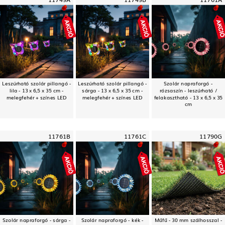
Leszúrható szolár pillangó -
Leszúrható szolár pillangó -
Szolár napraforgó -
lila - 13 x 6,5 x 35 cm -
sárga - 13 x 6,5 x 35 cm -
rózsaszín - leszúrható /
melegfehér + színes LED
melegfehér + színes LED
felakasztható - 13 x 6,5 x 35
cm
11761B
11761C
11790G
Szolár napraforgó - sárga -
Szolár napraforgó - kék -
Műfű - 30 mm szálhosszal -