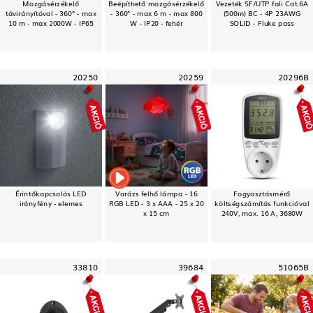
Mozgásérzékelő
Beépíthető mozgásérzékelő
Vezeték SF/UTP fali Cat.6A
távirányítóval - 360° - max
- 360° - max 6 m - max 800
(500m) BC - 4P 23AWG
10 m - max 2000W - IP65
W - IP20 - fehér
SOLID - Fluke pass
20250
20259
20296B
Érintőkapcsolós LED
Varázs felhő lámpa - 16
Fogyasztásmérő
irányfény - elemes
RGB LED - 3 x AAA - 25 x 20
költségszámítás funkcióval
x 15 cm
240V, max. 16 A, 3680W
33810
39684
51065B