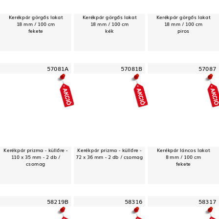
Kerékpár görgős lakat
Kerékpár görgős lakat
Kerékpár görgős lakat
18 mm / 100 cm
18 mm / 100 cm
18 mm / 100 cm
fekete
kék
piros
57081A
57081B
57087
Kerékpár prizma - küllőre -
Kerékpár prizma - küllőre -
Kerékpár láncos lakat
110 x 35 mm - 2 db /
72 x 36 mm - 2 db / csomag
8 mm / 100 cm
csomag
fekete
58219B
58316
58317