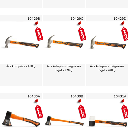
10429B
10429C
10429D
Ács kalapács - 450 g
Ács kalapács mágneses
Ács kalapács mágneses
fejjel - 270 g
fejjel - 470 g
10430A
10430B
10431A