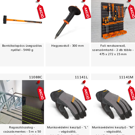
Bontókalapács üvegszálas
Hegyesvéső - 300 mm
Fali rendszerező,
nyéllel - 5440 g
szerszámtartó - 2 db tábla -
475 x 272 x 15 mm
11088C
11141L
11141M
Ragasztószalag -
Munkavédelmi kesztyű - "L"
Munkavédelmi kesztyű - "M"
csúszásmentes - 5 m x 50
- vágásálló,
- vágásálló,