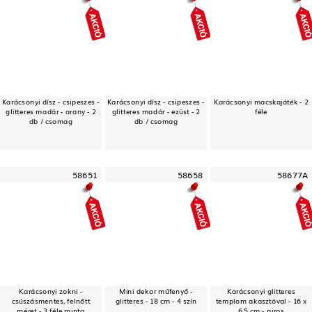
Karácsonyi dísz - csipeszes -
Karácsonyi dísz - csipeszes -
Karácsonyi macskajáték - 2
glitteres madár - arany - 2
glitteres madár - ezüst - 2
féle
db / csomag
db / csomag
58651
58658
58677A
Karácsonyi zokni -
Mini dekor műfenyő -
Karácsonyi glitteres
csúszásmentes, felnőtt
glitteres - 18 cm - 4 szín
templom akasztóval - 16 x
méret - 3 féle minta
6,5 cm - piros