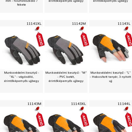
mm - foszforeszkáló /
érintőképernyős ujjbegy
érintőképernyős ujjbegy
fekete
11141XL
11142M
11143L
Munkavédelmi kesztyű -
Munkavédelmi kesztyű - "M"
Munkavédelmi kesztyű - "L"
"XL" - vágásálló,
- PVC betét,
- Habosított tenyér, 3 nyitott
érintőképernyős ujjbegy
érintőképernyős ujjbegy
ujj
11143M
11143XL
11144L