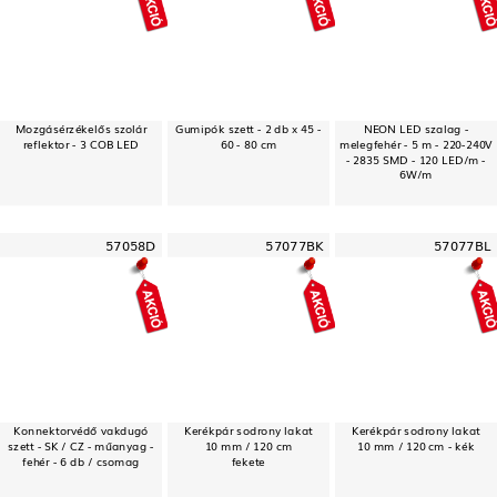
Mozgásérzékelős szolár
Gumipók szett - 2 db x 45 -
NEON LED szalag -
reflektor - 3 COB LED
60 - 80 cm
melegfehér - 5 m - 220-240V
- 2835 SMD - 120 LED/m -
6W/m
57058D
57077BK
57077BL
Konnektorvédő vakdugó
Kerékpár sodrony lakat
Kerékpár sodrony lakat
szett - SK / CZ - műanyag -
10 mm / 120 cm
10 mm / 120 cm - kék
fehér - 6 db / csomag
fekete