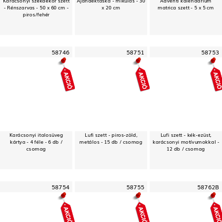
- Rénszarvas - 50 x 60 cm -
x 20 cm
matrica szett - 5 x 5 cm
piros/fehér
58746
58751
58753
Karácsonyi italosüveg
Lufi szett - piros-zöld,
Lufi szett - kék-ezüst,
kártya - 4 féle - 6 db /
metálos - 15 db / csomag
karácsonyi motívumokkal -
csomag
12 db / csomag
58754
58755
58762B