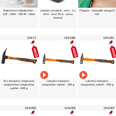
Elektromos tejhabosító -
Lézeres szintező - mini - 2 x
Fluxpen - folyadék adagoló
220 - 240V - 550 W - fehér
AAA - max 10 m - piros
toll
lézerrel
10427
10428B
10428C
Ács kalapács mágneses
Lakatos kalapács
Lakatos kalapács
szegtartóval üvegszálas
üvegszálas nyéllel - 200 g
üvegszálas nyéllel - 300 g
nyéllel - 600 g
10428D
10428E
10428F