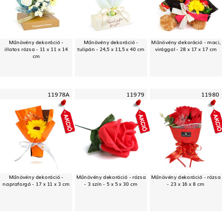
Műnövény dekoráció -
Műnövény dekoráció -
Műnövény dekoráció - maci,
illatos rózsa - 11 x 11 x 14
tulipán - 24,5 x 11,5 x 40 cm
virággal - 28 x 17 x 17 cm
cm
11978A
11979
11980
Műnövény dekoráció -
Műnövény dekoráció - rózsa
Műnövény dekoráció - rózsa
napraforgó - 17 x 11 x 3 cm
- 3 szín - 5 x 5 x 30 cm
- 23 x 16 x 8 cm