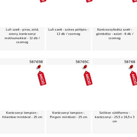
Lufi szett - piros, zöld,
Lufi szett - színes pöttyös -
Karácsonyfadísz szett -
arany, karácsonyi
12 db / csomag
gömbdísz - ezüst - 6 db /
motívumokkal - 12 db /
csomag
csomag
58765B
58765C
58768
Karácsonyi lampion -
Karácsonyi lampion -
Szilikon sütőforma -
Hóember mintával - 25 cm
Pingvin mintával - 25 cm
karácsonyi - 25,5 x 16,5 x 3
cm