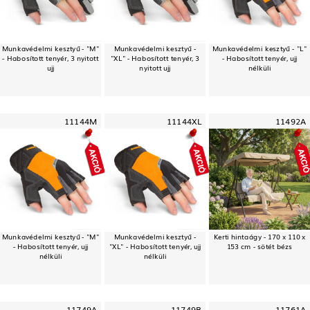
Munkavédelmi kesztyű - "M"
Munkavédelmi kesztyű -
Munkavédelmi kesztyű - "L"
- Habosított tenyér, 3 nyitott
"XL" - Habosított tenyér, 3
- Habosított tenyér, ujj
ujj
nyitott ujj
nélküli
11144M
11144XL
11492A
Munkavédelmi kesztyű - "M"
Munkavédelmi kesztyű -
Kerti hintaágy - 170 x 110 x
- Habosított tenyér, ujj
"XL" - Habosított tenyér, ujj
153 cm - sötét bézs
nélküli
nélküli
11749A
11749B
11761A