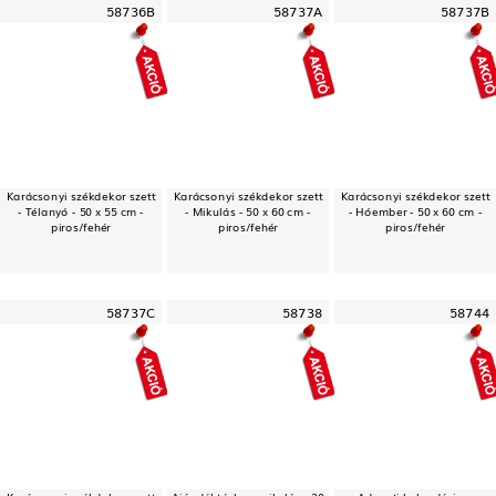
58736B
58737A
58737B
Karácsonyi székdekor szett
Karácsonyi székdekor szett
Karácsonyi székdekor szett
- Télanyó - 50 x 55 cm -
- Mikulás - 50 x 60 cm -
- Hóember - 50 x 60 cm -
piros/fehér
piros/fehér
piros/fehér
58737C
58738
58744
Karácsonyi székdekor szett
Ajándéktáska - mikulás - 30
Adventi kalendárium