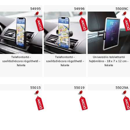
54995
54996
55009C
Telefontartó -
Telefontartó -
Univerzális tablettartó
szellőzőrácsra rögzíthető -
szellőzőrácsra rögzíthető -
fejtámlára - 18 x 7 x 12 cm -
fekete
fekete
fekete
55015
55019
55029A