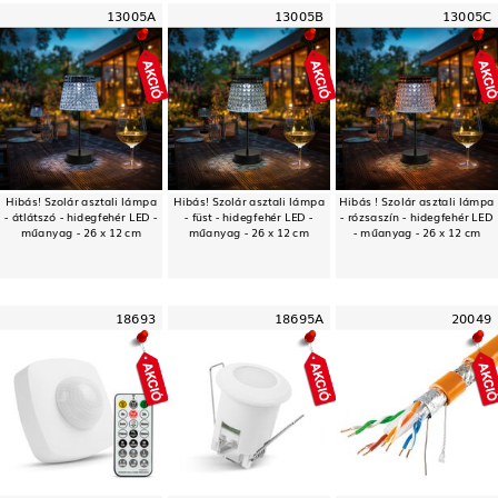
13005A
13005B
13005C
Hibás! Szolár asztali lámpa
Hibás! Szolár asztali lámpa
Hibás ! Szolár asztali lámpa
- átlátszó - hidegfehér LED -
- füst - hidegfehér LED -
- rózsaszín - hidegfehér LED
műanyag - 26 x 12 cm
műanyag - 26 x 12 cm
- műanyag - 26 x 12 cm
18693
18695A
20049