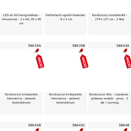
LED-es fali hangulatkép -
Felhúzható ugráló hóember
Karácsonyi asztalterítő -
rénszarvas - 2 x AA, 30 x 40
- 6 x 5 cm
274 x 137 cm - 2 féle
cm
58635A
58635B
58643A
Karácsonyi öntapadós
Karácsonyi öntapadós
Karácsonyi dísz - csipeszes -
falmatrica - adventi
falmatrica - adventi
glitteres madár - piros - 2
kalendárium
kalendárium
db / csomag
58643B
58643C
58648