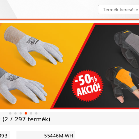
 (
2 /
297 termék)
09B
55446M-WH