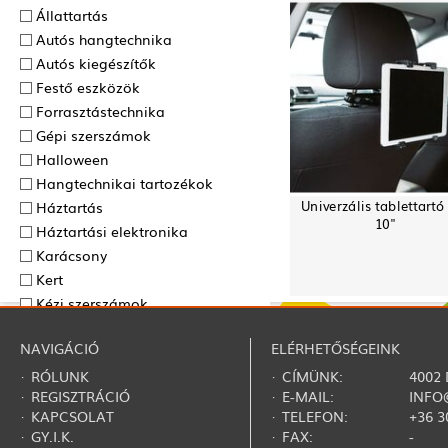
Állattartás
Autós hangtechnika
Autós kiegészítők
Festő eszközök
Forrasztás­technika
Gépi szerszámok
Halloween
Hangtechnikai tartozékok
Univerzális tablettartó 
Háztartás
10"
Háztartási elektronika
Karácsony
Kert
Kézi szerszámok
Mérőműszerek
NAVIGÁCIÓ
ELÉRHETŐSÉGEINK
Mobil, tablet kiegészítők
Nyár
·
RÓLUNK
· CÍMÜNK:
4002
·
REGISZTRÁCIÓ
· E-MAIL:
INFO
Otthon világítástechnika
·
KAPCSOLAT
· TELEFON:
+36 3
Ruházat
·
GY.I.K.
· FAX:
-
Szépségápolás