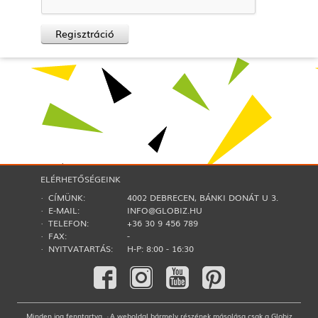
Regisztráció
ELÉRHETŐSÉGEINK
· CÍMÜNK:
4002 DEBRECEN, BÁNKI DONÁT U 3.
· E-MAIL:
INFO@GLOBIZ.HU
· TELEFON:
+36 30 9 456 789
· FAX:
-
· NYITVATARTÁS:
H-P: 8:00 - 16:30
Minden jog fenntartva. · A weboldal bármely részének másolása csak a Globiz